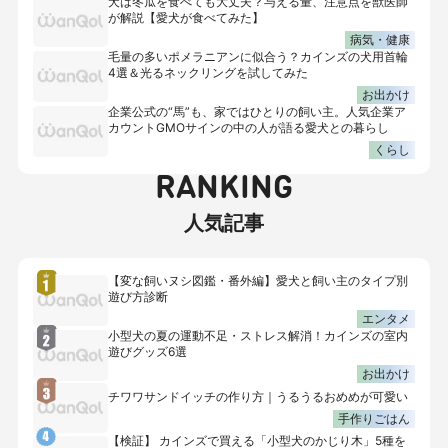
犬は冬瓜を食べても大丈夫？与える量、注意点を獣医師
が解説【愛犬が食べてみた】
病気・健康
毛量の多いポメラニアンに似合う？カインズの犬用首輪
4選＆光るネックリングを試してみた
お出かけ
企業公式の“馬”も、家ではひとりの飼い主。人気企業ア
カウントGMOサインの中の人が語る愛犬との暮らし
くらし
RANKING
人気記事
【変な飼いヌシ図鑑・番外編】愛犬と飼い主のタイプ別
遊び方診断
エンタメ
小型犬の夏の運動不足・ストレス解消！カインズの室内
遊びグッズ6選
お出かけ
チワワサンドイッチの作り方｜うるうるおめめが可愛い
手作りごはん
【検証】 カインズで買える「小型犬のかじり木」5種を