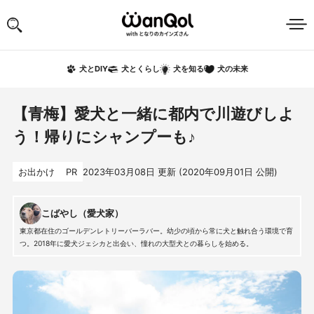
犬の未来
犬とDIY
犬とくらし
犬を知る
【青梅】愛犬と一緒に都内で川遊びしよ
う！帰りにシャンプーも♪
お出かけ
PR
2023年03月08日
更新 (
2020年09月01日
公開)
こばやし（愛犬家）
東京都在住のゴールデンレトリーバーラバー。幼少の頃から常に犬と触れ合う環境で育
つ。2018年に愛犬ジェシカと出会い、憧れの大型犬との暮らしを始める。