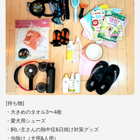
[持ち物]
・大きめのタオル3〜4枚
・愛犬用シューズ
・飼い主さんの熱中症&日焼け対策グッズ
・虫除け（犬用&人用）