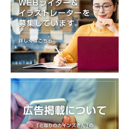
I
N
Z
-
S
T
A
F
F