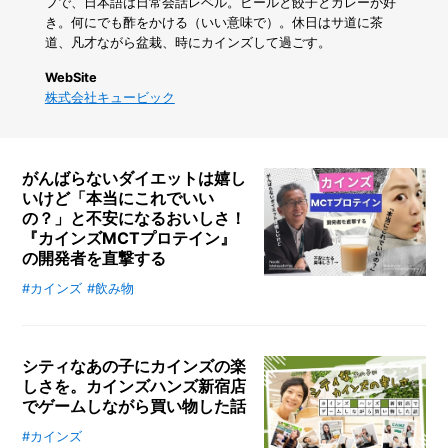
ス
フで、日本語は日常会話レベル。ビールと餃子とカレーが好
を
き。何にでも酢をかける（いい意味で）。休日はサ道に茶
有
道、凡才ながら盆栽、時にカインズして過ごす。
効
活
WebSite
用！
株式会社キュービック
ス
ラ
イ
ド
がんばらないダイエットは嬉し
2
いけど「本当にこれでいい
段
の？」と不安になるおいしさ！
ラ
『カインズMCTプロテイン』
ッ
の開発者を直撃する
ク
で
#カインズ
#飲み物
がんばらないのに美味しくてダイエ
シ
ット効果も期待できる？ 「カイン
ン
ズMCTプロテイン」の秘密に迫
ク
る。開発者の松嶋さんに直撃取材
下
シティなあの子にカインズの楽
が
し、MCTの正体や味へのこだわり
しさを。カインズハンズ新宿店
ス
でゲームしながら買い物した話
を徹底解説します。
ッ
#カインズ
キ
初の都心型店カインズハンズ新宿店