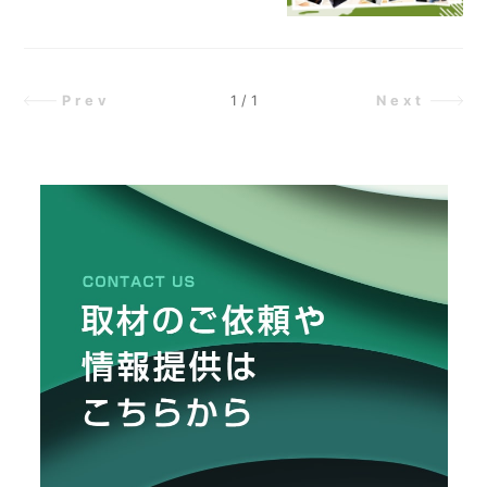
リ
でシティガールがお買い物！ 隅々
メ
し
まで楽しめるように『ほしいものを
た
ー
あてろゲーム』を開催しました。ほ
カ
しいものを正しく当てて、いくつ商
ー
1
/
1
Prev
Next
/
品を持ち帰ることができるでしょう
B
か！
R
A
N
D
ク
リ
エ
イ
タ
ー
/
C
R
E
A
T