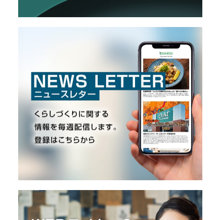
O
R
ユ
ー
ザ
ー
/
C
U
S
T
O
M
E
R
ス
タ
ッ
フ
/
C
A