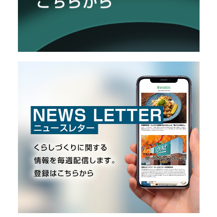
O
R
ユ
ー
ザ
ー
/
C
U
S
T
O
M
E
R
ス
タ
ッ
フ
/
C
A