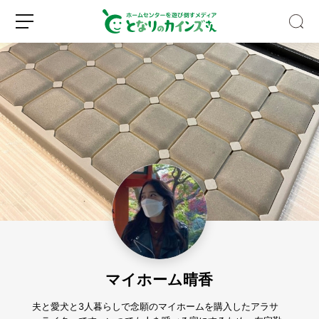
野
外
フ
ェ
ス
新
ロ
の
規
グ
キ
登
イ
ャ
録
ン
ン
プ
マイホーム晴香
に
一
歩
夫と愛犬と3人暮らしで念願のマイホームを購入したアラサ