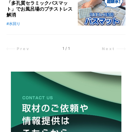
「多孔質セラミックバスマッ
グ
動なので強い力もいらずラクチン。
ト」でお風呂場のプチストレス
メ
ッ
実際に使ってみて感じた便利さや注
解消
ズ」
ー
意点などをお伝えします。
ま
カ
#水回り
お風呂上りの脱衣所に水たまり
と
ー
/
め
が…！！ せっかくお風呂で疲れを
B
いやした後にこの光景を見るとげん
R
A
なりしてしまいます。そんなわけ
1
/
1
Prev
Next
N
で、新しい吸水力に優れたバスマッ
D
トを導入しました。「多孔質セラミ
ックバスマット」はタイル式のバス
ク
マットの実力派いかほどでしょう
リ
か？！
エ
イ
タ
ー
/
C
R
E
A
T