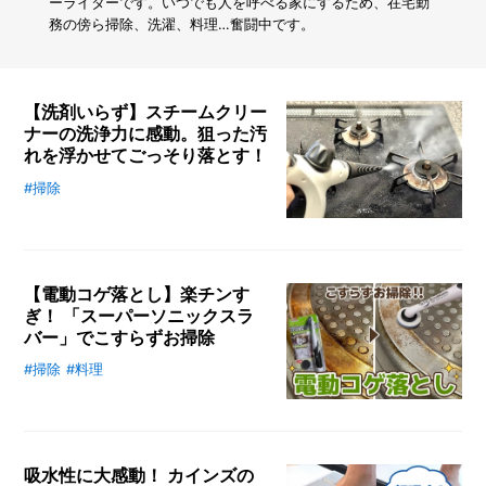
踏
ーライターです。いつでも人を呼べる家にするため、在宅勤
み
務の傍ら掃除、洗濯、料理…奮闘中です。
出
せ
な
い
【洗剤いらず】スチームクリー
人
ナーの洗浄力に感動。狙った汚
必
れを浮かせてごっそり落とす！
見！
初
#掃除
水だけでらくらくお掃除ができる
心
「スチームクリーナー」。軽くてコ
者
ンパクトなものを手頃な価格で手に
が
入れたいなら「ベルソススチームジ
本
当
【電動コゲ落とし】楽チンす
ェットハンディクリーナー」がおす
に
ぎ！ 「スーパーソニックスラ
すめ。便利なポイントや実際に使っ
助
バー」でこすらずお掃除
てみた様子をご紹介します！
か
#掃除
#料理
っ
鍋やフライパンにどうしても付着し
た
てしまうコゲ汚れ。ステンレス用の
「カ
電動コゲ落とし「スーパーソニック
イ
スラバー」なら、水だけでしっかり
ン
吸水性に大感動！ カインズの
と汚れを落とすことができます。電
ズ