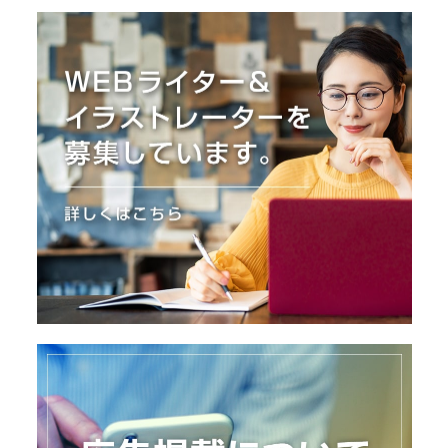
I
N
Z
-
S
T
A
F
F