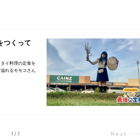
をつくって
、タイ料理の定食を
ア溢れるモモコさん
1
/
1
Next