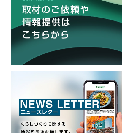
メ
ー
カ
ー
/
B
R
A
N
D
ク
リ
エ
イ
タ
ー
/
C
R
E
A
T