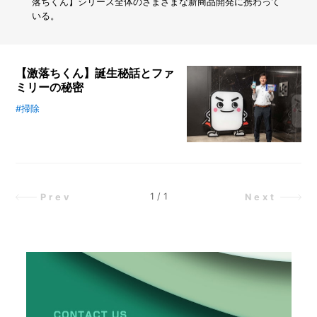
る！
落ちくん】シリーズ全体のさまざまな新商品開発に携わって
ベ
いる。
ッ
ド
を
拡
【激落ちくん】誕生秘話とファ
張
ミリーの秘密
す
る
#掃除
レック株式会社が製造・販売する
「一
【激落ちくん】と、そのファミリー
石
商品について取材。激落ちくんの誕
三
生秘話や、100種類以上にまで増え
鳥
ベ
た“激落ちくんファミリー”の紹介な
ン
ど、シリーズの秘密に迫ります。現
1
/
1
Prev
Next
チ」
在は非公開の社内資料になっている
を
「【激落ちくん】ファミリー相関
作
図」も、特別に見せていただきまし
っ
て
た！
み
た