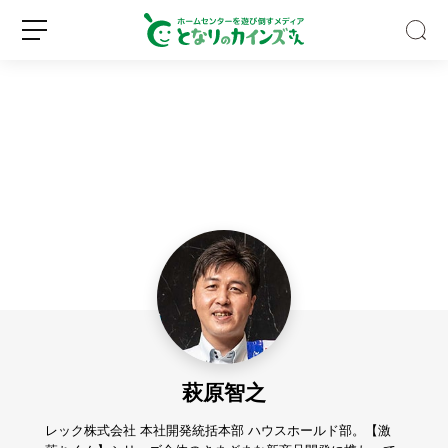
車
な
し
で
も
新
ロ
大
規
グ
型
登
イ
D
録
ン
I
Y
萩原智之
は
で
き
レック株式会社 本社開発統括本部 ハウスホールド部。【激