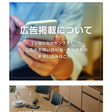
I
N
Z
-
S
T
A
F
F