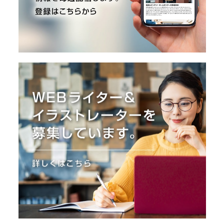
O
R
ユ
ー
ザ
ー
/
C
U
S
T
O
M
E
R
ス
タ
ッ
フ
/
C
A