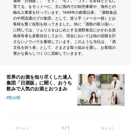
踏
通称「日酒販」。「ヒト」「モノ」「コト」を皆様とともに
み
育てる、をモットーに、主に国内での卸売事業や、海外との
出
輸出入事業を行っています。1949年の創業以来、「酒類食品
せ
の中間流通のプロ集団」として、造り手（メーカー様）とお
な
客様を繋ぐ役割を担ってきました。特に「酒類の取り扱い」
い
に関しては、ソムリエをはじめとする酒類食品にかかわる資
人
格保有者も多数在社しており、現在においては他の追随を許
必
さないノウハウを蓄積しています。このような当社は、「酒
見！
文化を担う者」として、さまざま取り組みを通し、お客様の
初
豊かな暮らしづくりに貢献していきます。
心
者
が
本
世界のお酒を知り尽くした達人
当
集団「日酒販」に聞く、おうち
に
飲みで人気のお酒とおつまみ
助
か
#飲み物
「酒の卸業」のトップランナーであ
っ
る日本酒類販売株式会社、通称“日
た
「カ
酒販”。多くの社員がソムリエや利
イ
き酒師の資格を有し、さまざまなお
ン
酒の味を知るとともに、国内外のト
1
/
1
Prev
Next
ズ