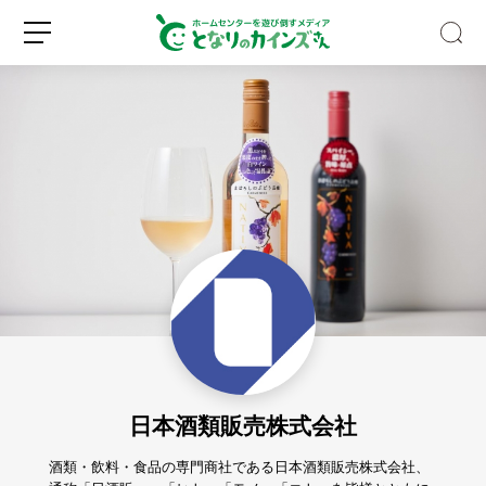
野
外
フ
ェ
ス
新
ロ
の
規
グ
キ
登
イ
ャ
録
ン
ン
プ
日本酒類販売株式会社
に
一
歩
酒類・飲料・食品の専門商社である日本酒類販売株式会社、