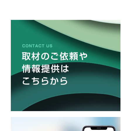
レンドにも精通しています。卸だか
グ
らこそ知る銘柄からお酒の楽しみ
メ
ッ
ズ」
ー
方、絶品のおつまみまで、日酒販の
ま
カ
井上さん・杉山さん・古田さんのお
と
ー
/
話をもとにたっぷりとお届けしま
め
B
す。
R
A
N
D
ク
リ
エ
イ
タ
ー
/
C
R
E
A
T