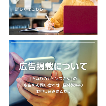
I
N
Z
-
S
T
A
F
F