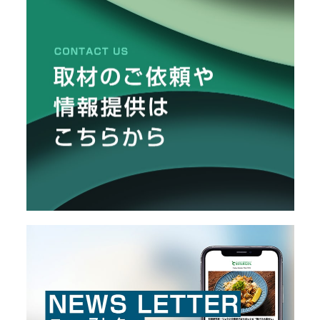
様子を覗かせてもらいました。
メ
ー
カ
ー
/
B
R
A
N
D
ク
リ
エ
イ
タ
ー
/
C
R
E
A
T