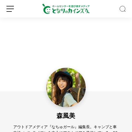
Z
世
代
の
認
新
ロ
知
規
グ
度
登
イ
ほ
録
ン
ぼ
0％！
森風美
そ
れ
で
アウトドアメディア『なちゅガール』編集長。キャンプと車