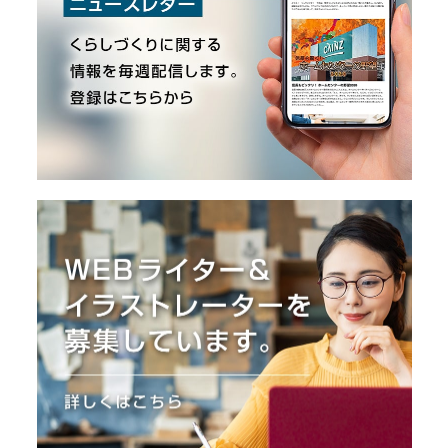
O
R
ユ
ー
ザ
ー
/
C
U
S
T
O
M
E
R
ス
タ
ッ
フ
/
C
A