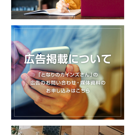
I
N
Z
-
S
T
A
F
F