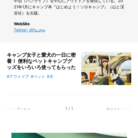
も
中泊（バンライフ）を中心にアウトドアを発信している。20
プ
21年1月にキャンプ本『はじめよう！ソロキャンプ』（山と渓
ロ
谷社）を出版。
が
使
WebSite
い
Twitter: @fu_uyu
続
け
る
文
キャンプ女子と愛犬の一日に密
具
着！ 便利なペットキャンプグ
「ダ
ッズをいろいろ使ってもらった
ー
マ
#アウトドア
#ペット
#犬
ペットと一緒にキャンプを快適に過
ト
ごすために必要な「ペットキャンプ
グ
グッズ」をご紹介します。キャンプ
ラ
にペットを連れていくためには用意
フ」
と
すべきものや注意すべき点がたくさ
1
/
1
Prev
Next
は？
んあります。そこで、キャンプ女子
の森風美さんと、その愛犬・どんち
ゃんに登場してもらい、カインズの
商品を使ったペット同伴キャンプの