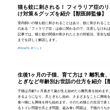
猫も蚊に刺される！ フィラリア症の
け対策＆グッズを紹介【獣医師監修】
室内飼いの猫も蚊に刺されることはあり、蚊に刺されるこ
のある「フィラリア症」は命に関わるので、注意しなけれ
記事では、猫と蚊の関係や刺されたときの対処法、安全な
までを詳しく解説します。
#HowTo
#ペット
生後1ヶ月の子猫、育て方は？ 離乳食
とぎなど年齢別お世話の仕方を紹介【
子猫は月齢1ヶ月過ぎて歯が生え始めたら離乳食を始めます
きるようになり、爪とぎもし始め、さまざまなことに興味
食べ物にも興味を持ち始めます。そのため猫との生活で多
るトイレ問題や爪とぎ問題、盗み食い問題は、子猫のうち