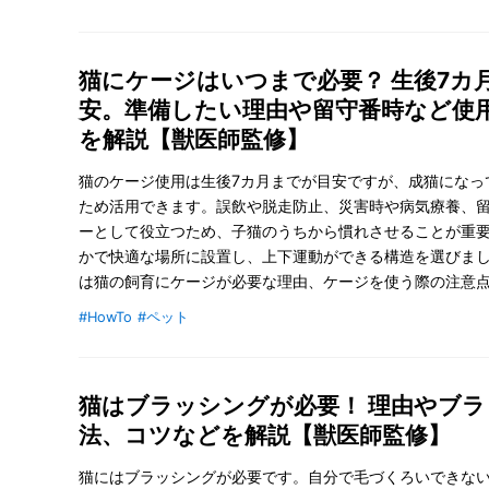
猫にケージはいつまで必要？ 生後7カ
安。準備したい理由や留守番時など使
を解説【獣医師監修】
猫のケージ使用は生後7カ月までが目安ですが、成猫になっ
ため活用できます。誤飲や脱走防止、災害時や病気療養、
ーとして役立つため、子猫のうちから慣れさせることが重
かで快適な場所に設置し、上下運動ができる構造を選びま
は猫の飼育にケージが必要な理由、ケージを使う際の注意
説しています。
#HowTo
#ペット
猫はブラッシングが必要！ 理由やブ
法、コツなどを解説【獣医師監修】
猫にはブラッシングが必要です。自分で毛づくろいできな