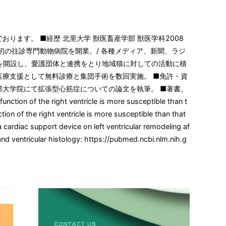
ます。 ■経歴 北里大学 獣医畜産学部 獣医学科2008
石川県初の往診専門動物病院を開業。/ 各種メディア、新聞、ラジ
設を開設し、愛護団体と連携をとり地域猫に対しての活動に積
獣医療支援として無料診療と集団手術を数回実施。 ■免許・資
。医学部大学院にて拡張型心筋症についての論文を執筆。 ■著書、
ight ventricle is more susceptible than t
ction of the right ventricle is more susceptible than that
 a cardiac support device on left ventricular remodeling af
nd ventricular histology: https://pubmed.ncbi.nlm.nih.g