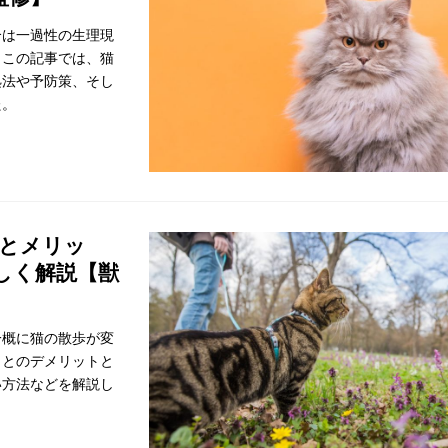
合は一過性の生理現
。この記事では、猫
処法や予防策、そし
た。
トとメリッ
しく解説【獣
一概に猫の散歩が変
ことのデメリットと
い方法などを解説し