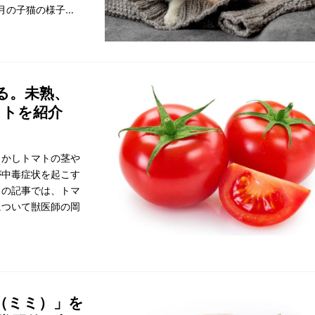
月の子猫の様子
いてなどを獣医師監
る。未熟、
ットを紹介
しかしトマトの茎や
が中毒症状を起こす
この記事では、トマ
について獣医師の岡
（ミミ）」を