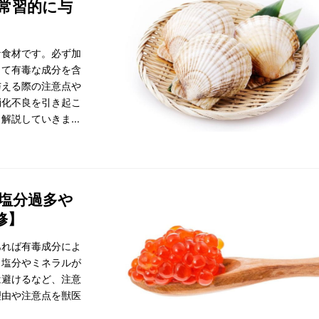
常習的に与
な食材です。必ず加
って有毒な成分を含
与える際の注意点や
消化不良を引き起こ
も解説していきま
塩分過多や
修】
あれば有毒成分によ
、塩分やミネラルが
は避けるなど、注意
理由や注意点を獣医