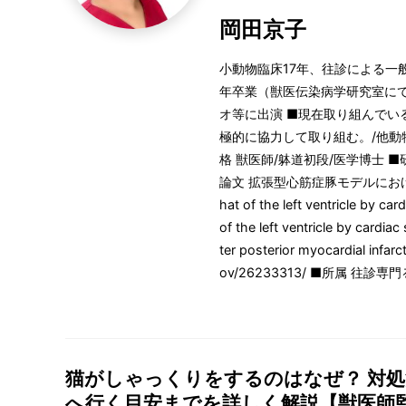
岡田京子
小動物臨床17年、往診による一
年卒業（獣医伝染病学研究室にてF
オ等に出演 ■現在取り組んでい
極的に協力して取り組む。/他動
格 獣医師/躰道初段/医学博士 
論文 拡張型心筋症豚モデルにおける心臓矯正ネ
hat of the left ventricle by car
of the left ventricle by cardiac
ter posterior myocardial infar
ov/26233313/ ■所属 
猫がしゃっくりをするのはなぜ？ 対
へ行く目安までを詳しく解説【獣医師