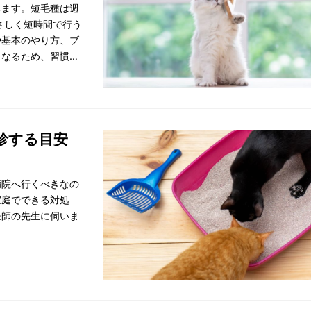
ちます。短毛種は週
さしく短時間で行う
や基本のやり方、ブ
もなるため、習慣化
診する目安
病院へ行くべきなの
家庭でできる対処
医師の先生に伺いま