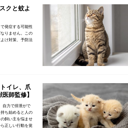
リスクと蚊よ
とで発症する可能性
ばなりません。この
蚊よけ対策、予防法
、トイレ、爪
獣医師監修】
。自力で排泄がで
を持ち始めると人の
くの飼い主を悩ませ
から正しい行動を覚