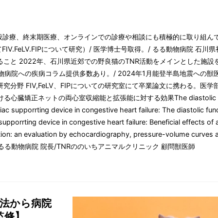
般診療、終末期医療、オンラインでの診療や相談にも積極的に取り組んでおり
IV.FeLV.FIPについて研究）/ 医学博士号取得。/ るる動物病院 
ること 2022年、石川県近郊での野良猫のTNR活動をメインとした施
物病院への疾病コラム提供多数あり。/ 2024年1月能登半島地震への
■研究分野 FIV,FeLV、FIPについての研究室にて卒業論文に携わる
ットの両心室収縮能と拡張能に対する効果The diastolic function of the r
diac supporrting device in congestive heart failure: The diastolic fun
 supporrting device in congestive heart failure: Beneficial effects of
ction: an evaluation by echocardiography, pressure-volume curves a
往診専門るる動物病院 院長/TNRののいちアニマルクリニック 顧問獣医師
処法から病院
監修】