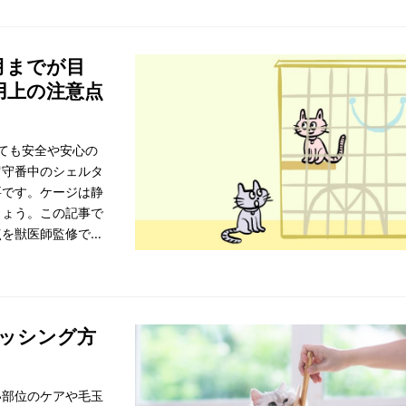
月までが目
用上の注意点
ても安全や安心の
留守番中のシェルタ
要です。ケージは静
しょう。この記事で
点を獣医師監修で解
ラッシング方
い部位のケアや毛玉