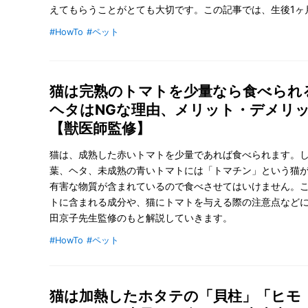
えてもらうことがとても大切です。この記事では、生後1ヶ
や、生後1ヶ月の子猫に教えたいこと、1歳までの成長につ
#HowTo
#ペット
修の下解説していきます。
猫は完熟のトマトを少量なら食べられ
ヘタはNGな理由、メリット・デメリ
【獣医師監修】
猫は、成熟した赤いトマトを少量であれば食べられます。
葉、ヘタ、未成熟の青いトマトには「トマチン」という猫
有害な物質が含まれているので食べさせてはいけません。
トに含まれる成分や、猫にトマトを与える際の注意点など
田京子先生監修のもと解説していきます。
#HowTo
#ペット
猫は加熱したホタテの「貝柱」「ヒモ