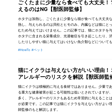
ごくたまに少量なら食べても大丈夫！ 
えるのはNG【獣医師監修】
ホタテは加熱し、ごくたまに少量なら猫が食べても大丈夫
熱し、与えられるのは貝柱とヒモのみ、内臓などは猫にと
むため与えてはいけません。この記事では、猫にホタテを
ホタテに含まれる栄養成分、光過敏症を引き起こしたり、
したりしやすい猫に与えてはいけない魚介類などについて
す。
#HowTo
#ペット
猫にイクラは与えない方がいい理由！ 
アレルギーのリスクを解説【獣医師監
猫にイクラは積極的に与える食材ではありません。少量で
る重大な健康被害が起こる可能性は低いとされていますが
多く、アレルギーのリスクもあるため常習的に与えること
が必要です。この記事では猫にイクラを与えない方がよい
師監修のもと解説します。