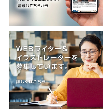
O
R
ユ
ー
ザ
ー
/
C
U
S
T
O
M
E
R
ス
タ
ッ
フ
/
C
A