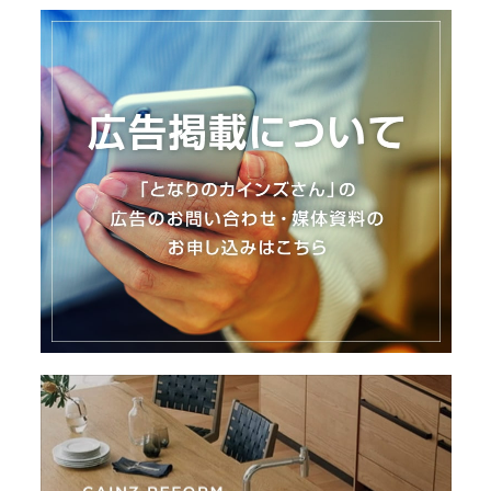
I
N
Z
-
S
T
A
F
F