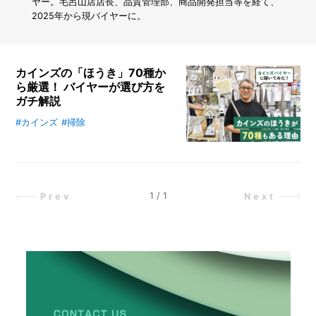
も
ヤー。毛呂山店店長、品質管理部、商品開発担当等を経て、
プ
2025年から現バイヤーに。
ロ
が
使
い
カインズの「ほうき」70種か
続
ら厳選！ バイヤーが選び方を
け
ガチ解説
る
文
#カインズ
#掃除
カインズのほうきを選ぶならこれ！
具
室内・屋外・素材別におすすめや
「ダ
選び方のポイントをバイヤーが徹底
ー
解説。迷わず選べる“1本”を。
マ
ト
1
/
1
Prev
Next
グ
ラ
フ」
と
は？