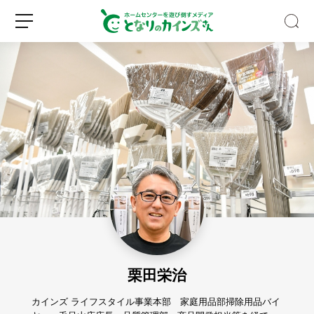
Z
世
代
の
認
新
ロ
知
規
グ
度
登
イ
ほ
録
ン
ぼ
0％！
栗田栄治
そ
れ
で
カインズ ライフスタイル事業本部 家庭用品部掃除用品バイ