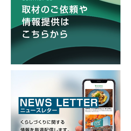
メ
ー
カ
ー
/
B
R
A
N
D
ク
リ
エ
イ
タ
ー
/
C
R
E
A
T