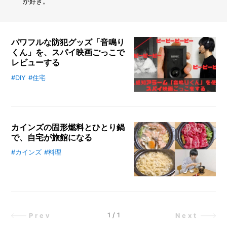
ス
が好き。
を
有
効
活
パワフルな防犯グッズ「音鳴り
用！
くん」を、スパイ映画ごっこで
ス
レビューする
ラ
イ
#DIY
#住宅
スパイごっこのようなミッションで
ド
試した、ナカバヤシの「音鳴りく
2
ん」をレビュー。小型ながらパワフ
段
ルな侵入感知アラームで、リアルな
ラ
カインズの固形燃料とひとり鍋
ッ
防犯体験を通じてその性能をチェッ
ク
で、自宅が旅館になる
ク。防犯意識を高め、心強いお守り
で
になります。
#カインズ
#料理
カインズの固形燃料と懐石鍋があれ
シ
ン
ば、自宅でも旅館気分を満喫でき
ク
る！ ひとり鍋で味わう旅行のよう
下
な食事体験。火をつけて待つだけ
が
で、牛すき焼きから水炊きまで、お
ス
うちが非日常に。
ッ
1
/
1
Prev
Next
キ