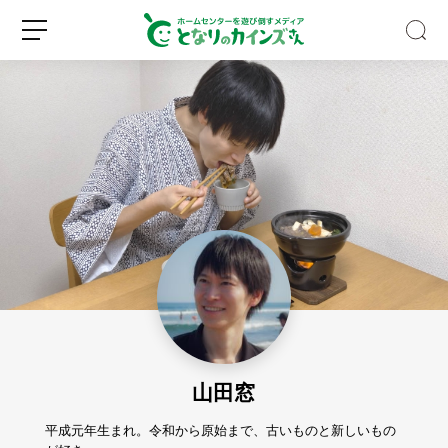
キ
ッ
チ
ン
収
新
ロ
納
規
グ
の
登
イ
デ
録
ン
ッ
ド
山田窓
ス
ペ
ー
平成元年生まれ。令和から原始まで、古いものと新しいもの