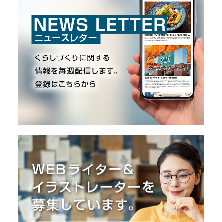
O
R
ユ
ー
ザ
ー
/
C
U
S
T
O
M
E
R
ス
タ
ッ
フ
/
C
A