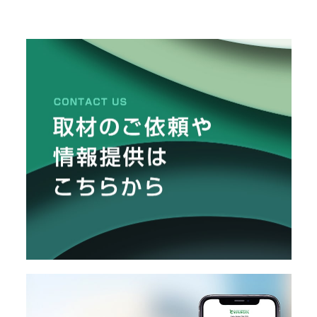
リ
メ
し
た
ー
カ
ー
/
B
R
A
N
D
ク
リ
エ
イ
タ
ー
/
C
R
E
A
T