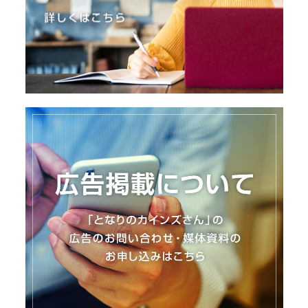
I
N
Z
-
S
T
A
F
F