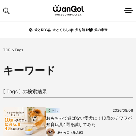
犬の未来
犬とDIY
犬とくらし
犬を知る
TOP
Tags
キーワード
[ Tags ] の検索結果
くらし
2026/08/06
おもちゃで遊ばない愛犬に！10歳のチワワが
知育玩具4選を試してみた
あやっこ（愛犬家）