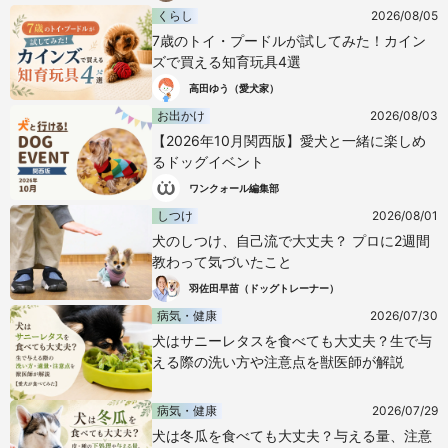
くらし
2026/08/05
7歳のトイ・プードルが試してみた！カイン
ズで買える知育玩具4選
高田ゆう（愛犬家）
お出かけ
2026/08/03
【2026年10月関西版】愛犬と一緒に楽しめ
るドッグイベント
ワンクォール編集部
しつけ
2026/08/01
犬のしつけ、自己流で大丈夫？ プロに2週間
教わって気づいたこと
羽佐田早苗（ドッグトレーナー）
病気・健康
2026/07/30
犬はサニーレタスを食べても大丈夫？生で与
える際の洗い方や注意点を獣医師が解説
病気・健康
2026/07/29
犬は冬瓜を食べても大丈夫？与える量、注意