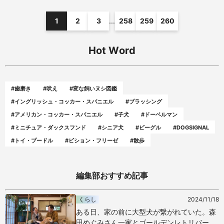
1
2
3
...
258
259
260
Hot Word
#歯磨き
#吠え
#変な飼いヌシ図鑑
#イングリッシュ・コッカー・スパニエル
#ブラッシング
#アメリカン・コッカー・スパニエル
#子犬
#ドーベルマン
#ミニチュア・ダックスフンド
#シニア犬
#ビーグル
#DOGSIGNAL
#トイ・プードル
#ビション・フリーゼ
#散歩
編集部おすすめ記事
くらし
2024/11/18
ある日、家の前に大型犬が繋がれていた。森
田めぐみさん一家とゴールデンレトリバー・