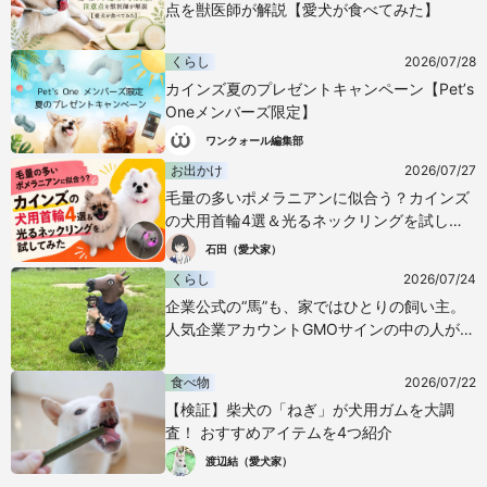
点を獣医師が解説【愛犬が食べてみた】
くらし
2026/07/28
カインズ夏のプレゼントキャンペーン【Pet’s
Oneメンバーズ限定】
ワンクォール編集部
お出かけ
2026/07/27
毛量の多いポメラニアンに似合う？カインズ
の犬用首輪4選＆光るネックリングを試して
みた
石田（愛犬家）
くらし
2026/07/24
企業公式の“馬”も、家ではひとりの飼い主。
人気企業アカウントGMOサインの中の人が語
る愛犬との暮らし
食べ物
2026/07/22
【検証】柴犬の「ねぎ」が犬用ガムを大調
査！ おすすめアイテムを4つ紹介
渡辺結（愛犬家）