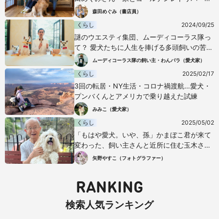
レイルの物語
森田めぐみ（書店員）
くらし
2024/09/25
謎のウエスティ集団、ムーディコーラス隊っ
て？ 愛犬たちに人生を捧げる多頭飼いの苦悩
と幸せ
ムーディコーラス隊の飼い主・わんパラ（愛犬家）
くらし
2025/02/17
3回の転居・NY生活・コロナ禍渡航…愛犬・
プンバくんとアメリカで乗り越えた試練
みみこ（愛犬家）
くらし
2025/05/02
「もはや愛犬。いや、孫」かまぼこ君が来て
変わった、飼い主さんと近所に住む玉木さん
の人生
矢野やすこ（フォトグラファー）
RANKING
検索人気ランキング