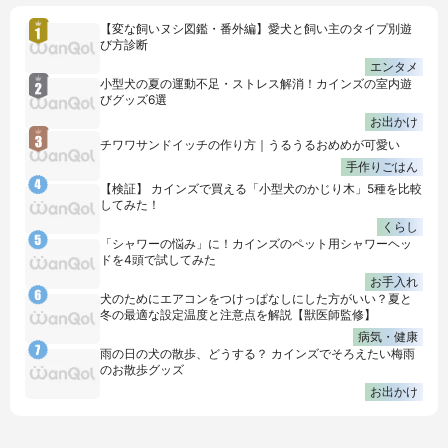
【変な飼いヌシ図鑑・番外編】愛犬と飼い主のタイプ別遊
び方診断
エンタメ
小型犬の夏の運動不足・ストレス解消！カインズの室内遊
びグッズ6選
お出かけ
チワワサンドイッチの作り方｜うるうるおめめが可愛い
手作りごはん
【検証】 カインズで買える「小型犬のかじり木」5種を比較
してみた！
くらし
「シャワーの悩み」に！カインズのペット用シャワーヘッ
ドを4頭で試してみた
お手入れ
犬のためにエアコンをつけっぱなしにした方がいい？夏と
冬の最適な設定温度と注意点を解説【獣医師監修】
病気・健康
雨の日の犬の散歩、どうする？ カインズでそろえたい梅雨
のお散歩グッズ
お出かけ