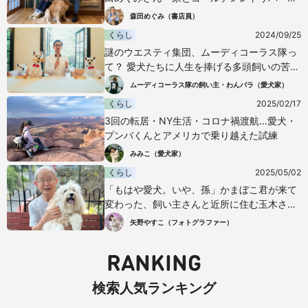
レイルの物語
森田めぐみ（書店員）
くらし
2024/09/25
謎のウエスティ集団、ムーディコーラス隊っ
て？ 愛犬たちに人生を捧げる多頭飼いの苦悩
と幸せ
ムーディコーラス隊の飼い主・わんパラ（愛犬家）
くらし
2025/02/17
3回の転居・NY生活・コロナ禍渡航…愛犬・
プンバくんとアメリカで乗り越えた試練
みみこ（愛犬家）
くらし
2025/05/02
「もはや愛犬。いや、孫」かまぼこ君が来て
変わった、飼い主さんと近所に住む玉木さん
の人生
矢野やすこ（フォトグラファー）
RANKING
検索人気ランキング