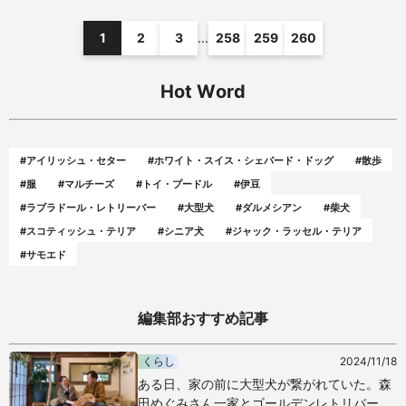
1
2
3
...
258
259
260
Hot Word
#アイリッシュ・セター
#ホワイト・スイス・シェパード・ドッグ
#散歩
#服
#マルチーズ
#トイ・プードル
#伊豆
#ラブラドール・レトリーバー
#大型犬
#ダルメシアン
#柴犬
#スコティッシュ・テリア
#シニア犬
#ジャック・ラッセル・テリア
#サモエド
編集部おすすめ記事
くらし
2024/11/18
ある日、家の前に大型犬が繋がれていた。森
田めぐみさん一家とゴールデンレトリバー・