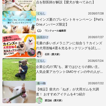
点を獣医師が解説【愛犬が食べてみた】
くらし
2026/07/28
カインズ夏のプレゼントキャンペーン【Pet’s
Oneメンバーズ限定】
ワンクォール編集部
お出かけ
2026/07/27
毛量の多いポメラニアンに似合う？カインズ
の犬用首輪4選＆光るネックリングを試して
みた
石田（愛犬家）
くらし
2026/07/24
企業公式の“馬”も、家ではひとりの飼い主。
人気企業アカウントGMOサインの中の人が語
る愛犬との暮らし
食べ物
2026/07/22
【検証】柴犬の「ねぎ」が犬用ガムを大調
査！ おすすめアイテムを4つ紹介
渡辺結（愛犬家）