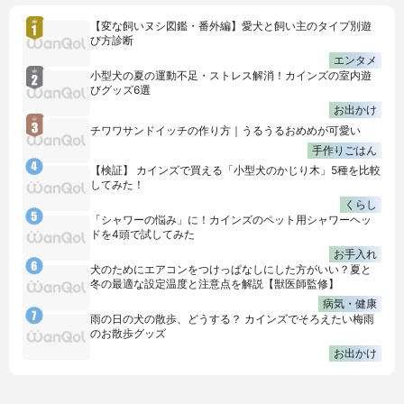
【変な飼いヌシ図鑑・番外編】愛犬と飼い主のタイプ別遊
び方診断
エンタメ
小型犬の夏の運動不足・ストレス解消！カインズの室内遊
びグッズ6選
お出かけ
チワワサンドイッチの作り方｜うるうるおめめが可愛い
手作りごはん
【検証】 カインズで買える「小型犬のかじり木」5種を比較
してみた！
くらし
「シャワーの悩み」に！カインズのペット用シャワーヘッ
ドを4頭で試してみた
お手入れ
犬のためにエアコンをつけっぱなしにした方がいい？夏と
冬の最適な設定温度と注意点を解説【獣医師監修】
病気・健康
雨の日の犬の散歩、どうする？ カインズでそろえたい梅雨
のお散歩グッズ
お出かけ