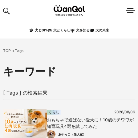
犬の未来
犬とDIY
犬とくらし
犬を知る
TOP
Tags
キーワード
[ Tags ] の検索結果
くらし
2026/08/06
おもちゃで遊ばない愛犬に！10歳のチワワが
知育玩具4選を試してみた
あやっこ（愛犬家）