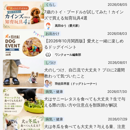
くらし
2026/08/05
7歳のトイ・プードルが試してみた！カイン
ズで買える知育玩具4選
高田ゆう（愛犬家）
お出かけ
2026/08/03
【2026年10月関西版】愛犬と一緒に楽しめ
るドッグイベント
ワンクォール編集部
しつけ
2026/08/01
犬のしつけ、自己流で大丈夫？ プロに2週間
教わって気づいたこと
羽佐田早苗（ドッグトレーナー）
病気・健康
2026/07/30
犬はサニーレタスを食べても大丈夫？生で与
える際の洗い方や注意点を獣医師が解説
病気・健康
2026/07/29
犬は冬瓜を食べても大丈夫？与える量、注意