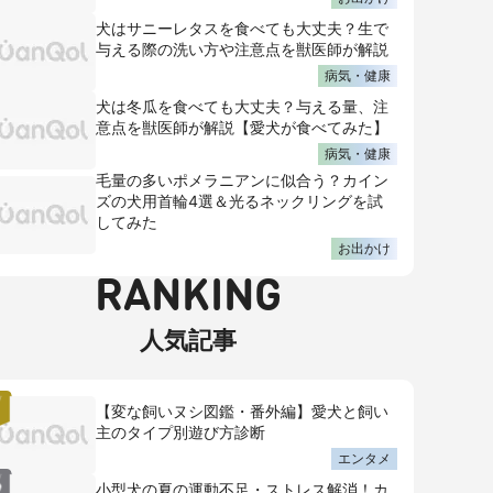
犬はサニーレタスを食べても大丈夫？生で
与える際の洗い方や注意点を獣医師が解説
病気・健康
犬は冬瓜を食べても大丈夫？与える量、注
意点を獣医師が解説【愛犬が食べてみた】
病気・健康
毛量の多いポメラニアンに似合う？カイン
ズの犬用首輪4選＆光るネックリングを試
してみた
お出かけ
RANKING
人気記事
【変な飼いヌシ図鑑・番外編】愛犬と飼い
主のタイプ別遊び方診断
エンタメ
小型犬の夏の運動不足・ストレス解消！カ