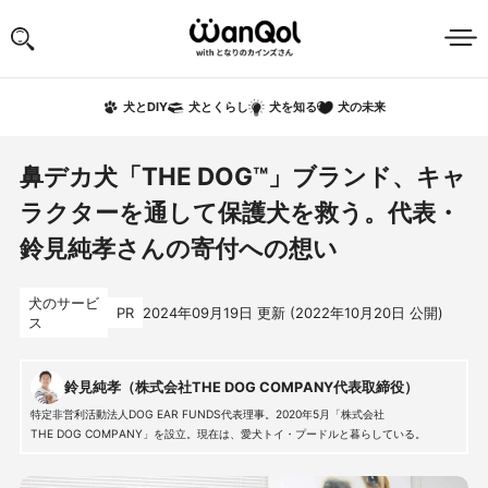
犬の未来
犬とDIY
犬とくらし
犬を知る
鼻デカ犬「THE DOG™」ブランド、キャ
ラクターを通して保護犬を救う。代表・
鈴見純孝さんの寄付への想い
犬のサービ
PR
2024年09月19日
更新 (
2022年10月20日
公開)
ス
鈴見純孝（株式会社THE DOG COMPANY代表取締役）
特定非営利活動法人DOG EAR FUNDS代表理事。2020年5月「株式会社
THE DOG COMPANY」を設立。現在は、愛犬トイ・プードルと暮らしている。