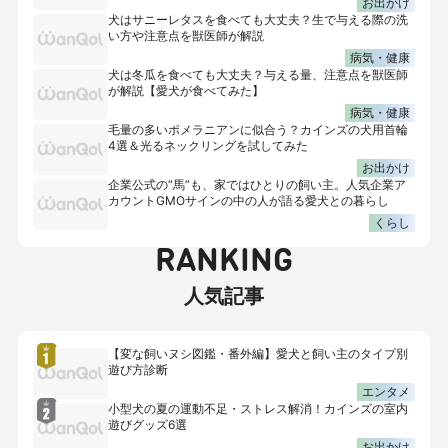
お出かけ
犬はサニーレタスを食べても大丈夫？生で与える際の洗
い方や注意点を獣医師が解説
病気・健康
犬は冬瓜を食べても大丈夫？与える量、注意点を獣医師
が解説【愛犬が食べてみた】
病気・健康
毛量の多いポメラニアンに似合う？カインズの犬用首輪
4選＆光るネックリングを試してみた
お出かけ
企業公式の“馬”も、家ではひとりの飼い主。人気企業ア
カウントGMOサインの中の人が語る愛犬との暮らし
くらし
RANKING
人気記事
【変な飼いヌシ図鑑・番外編】愛犬と飼い主のタイプ別
遊び方診断
エンタメ
小型犬の夏の運動不足・ストレス解消！カインズの室内
遊びグッズ6選
お出かけ