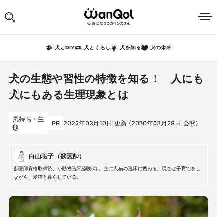
犬の未来
犬とDIY
犬とくらし
犬を知る
犬の生態や習性の特徴を知る！ 人にも
犬にもある生理現象とは
気持ち・生
PR
2023年03月10日
更新 (
2020年02月28日
公開)
態
白山聡子（獣医師）
獣医師資格取得後、小動物臨床経験6年。主に犬猫の臨床に携わる。現在は子育てをし
ながら、愛猫と暮らしている。