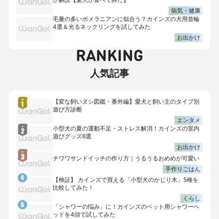
病気・健康
毛量の多いポメラニアンに似合う？カインズの犬用首輪
4選＆光るネックリングを試してみた
お出かけ
RANKING
人気記事
【変な飼いヌシ図鑑・番外編】愛犬と飼い主のタイプ別
遊び方診断
エンタメ
小型犬の夏の運動不足・ストレス解消！カインズの室内
遊びグッズ6選
お出かけ
チワワサンドイッチの作り方｜うるうるおめめが可愛い
手作りごはん
【検証】 カインズで買える「小型犬のかじり木」5種を
比較してみた！
くらし
「シャワーの悩み」に！カインズのペット用シャワーヘ
ッドを4頭で試してみた