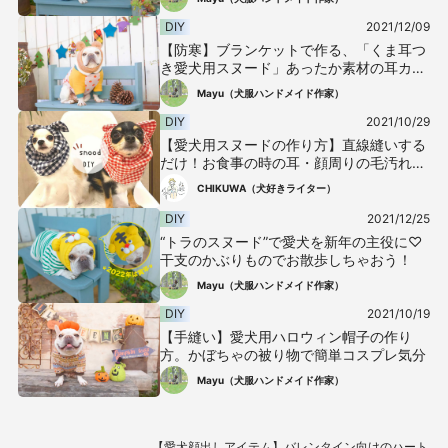
DIY
2021/12/09
【防寒】ブランケットで作る、「くま耳つ
き愛犬用スヌード」あったか素材の耳カバ
ーで冬のお散歩も快適
Mayu（犬服ハンドメイド作家）
DIY
2021/10/29
【愛犬用スヌードの作り方】直線縫いする
だけ！お食事の時の耳・顔周りの毛汚れ防
止にお手軽DIY
CHIKUWA（犬好きライター）
DIY
2021/12/25
“トラのスヌード”で愛犬を新年の主役に♡
干支のかぶりものでお散歩しちゃおう！
Mayu（犬服ハンドメイド作家）
DIY
2021/10/19
【手縫い】愛犬用ハロウィン帽子の作り
方。かぼちゃの被り物で簡単コスプレ気分
Mayu（犬服ハンドメイド作家）
【愛犬顔出しアイテム】バレンタイン向けのハート