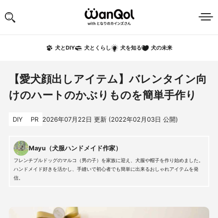
犬の未来
犬とDIY
犬とくらし
犬を知る
【愛犬顔出しアイテム】バレンタイン向
けのハートのかぶりものを簡単手作り
DIY
PR
2026年07月22日
更新 (
2022年02月03日
公開)
Mayu（犬服ハンドメイド作家）
フレンチブルドッグのマルコ（男の子）を家族に迎え、犬服や帽子を作り始めました。
ハンドメイド好きを活かし、手縫いで初心者でも簡単に出来るおしゃれアイテムを発
信。