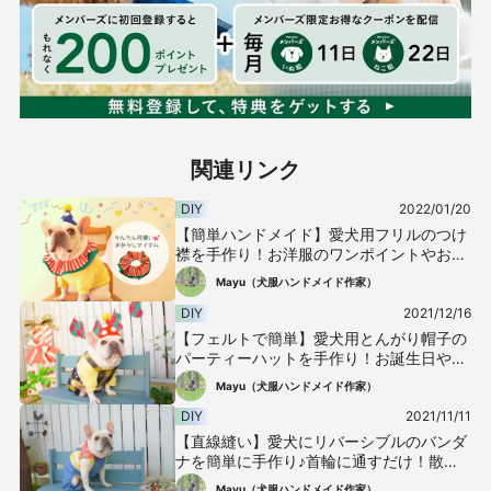
関連リンク
DIY
2022/01/20
【簡単ハンドメイド】愛犬用フリルのつけ
襟を手作り！お洋服のワンポイントやお誕
生日・イベントにオススメ♪
Mayu（犬服ハンドメイド作家）
DIY
2021/12/16
【フェルトで簡単】愛犬用とんがり帽子の
パーティーハットを手作り！お誕生日やイ
ベントの記念撮影に使える♪
Mayu（犬服ハンドメイド作家）
DIY
2021/11/11
【直線縫い】愛犬にリバーシブルのバンダ
ナを簡単に手作り♪首輪に通すだけ！散歩
がさらに楽しくなるアイテム♡
Mayu（犬服ハンドメイド作家）