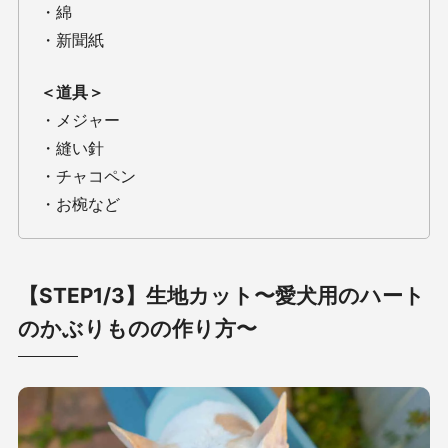
・綿
・新聞紙
＜道具＞
・メジャー
・縫い針
・チャコペン
・お椀など
【STEP1/3】生地カット〜愛犬用のハート
のかぶりものの作り方〜