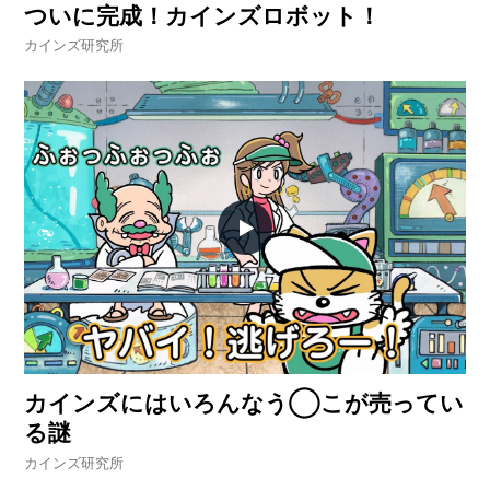
ヤ
ついに完成！カインズロボット！
ー
が
カインズ研究所
教
え
る
「ち
ょ
う
ど
い
い
一
個」
の
見
つ
け
方
カインズにはいろんなう◯こが売ってい
る謎
カインズ研究所