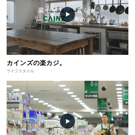
O
R
ユ
ー
ザ
ー
/
C
U
S
カインズの楽カジ。
T
O
ライフスタイル
M
E
R
ス
タ
ッ
フ
/
C
A