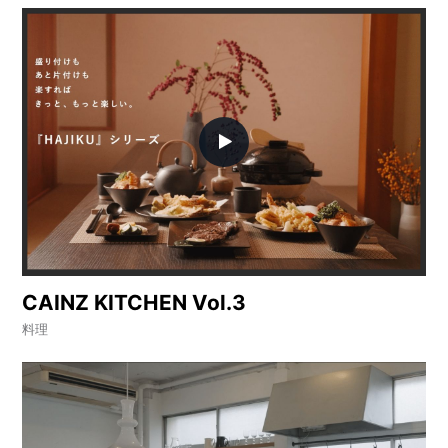
メ
ー
カ
ー
/
B
R
A
N
D
ク
リ
エ
イ
CAINZ KITCHEN Vol.3
タ
料理
ー
/
C
R
E
A
T