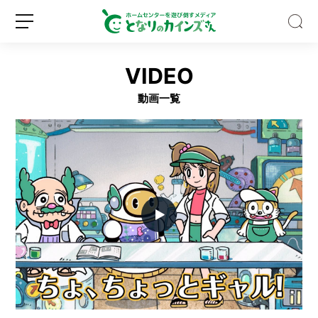
VIDEO
動画一覧
ゴ
ミ
箱
の
種
新
ロ
類、
規
グ
多
登
イ
す
録
ン
ぎ
な
い？
バ
イ