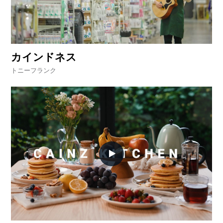
I
N
Z
-
S
T
カインドネス
A
F
トニーフランク
F