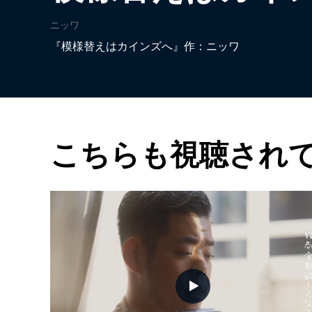
ニッワ
『模様替えはカインズへ』作：ニッワ
こちらも視聴され