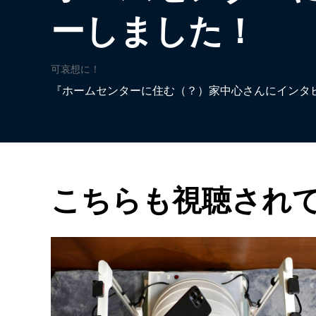
ーしました！
可哀想に！
『ホームセンターに住む（？）家中心さんにインタ
こちらも視聴され