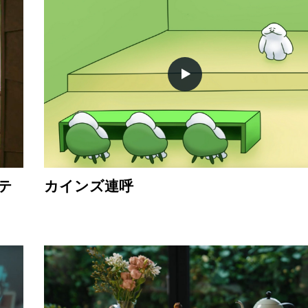
テ
カインズ連呼