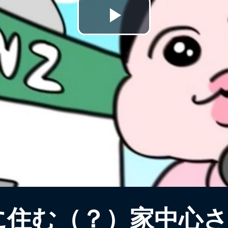
Play
Video
に住む（？）家中心