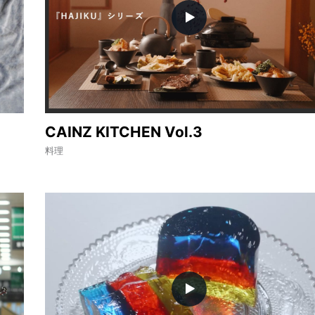
CAINZ KITCHEN Vol.3
料理