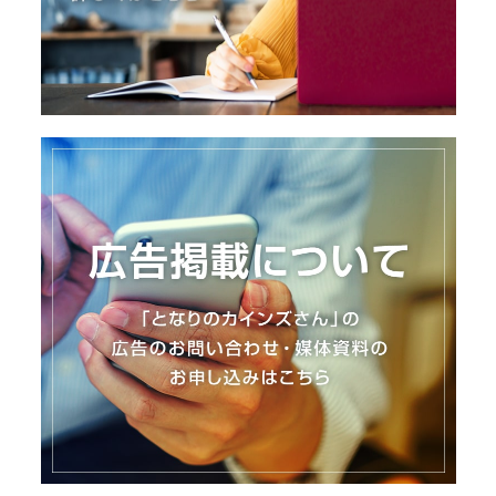
I
N
Z
-
S
T
A
F
F