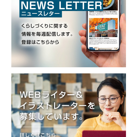
O
R
ユ
ー
ザ
ー
/
C
U
S
T
O
M
E
R
ス
タ
ッ
フ
/
C
A