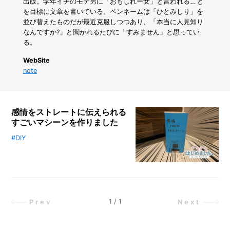
ス
出版。学年イチのモテ男に「おもしれー女」と言われること
を
を目標に文章を書いている。ペンネームは「ひとみしり」を
有
並び替えたものだが最近克服しつつあり、「本当に人見知り
効
なんですか?」と聞かれるたびに「すみません」と思ってい
活
る。
用！
ス
WebSite
ラ
note
イ
ド
2
段
感情をストレートに伝えられる
ラ
すごいマシーンを作りました
ッ
ク
#DIY
ライター・しりひとみさんが、感情
で
を100%伝えるマシンのDIYに挑
シ
戦！ 気弱な性格で自分の思いを上
ン
手く伝えられない彼女が、このマシ
ク
下
ンを通して感情を率直に表現。自動
が
販売機のアイデアを組み合わせたも
1
/
1
Prev
Next
ス
ので、その制作過程も詳しく紹介さ
ッ
れています。
キ