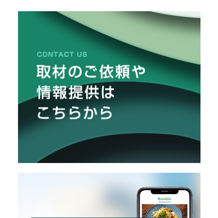
リ
メ
し
た
ー
カ
ー
/
B
R
A
N
D
ク
リ
エ
イ
タ
ー
/
C
R
E
A
T