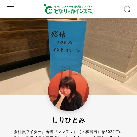
キ
ッ
チ
ン
収
新
ロ
納
規
グ
の
登
イ
デ
録
ン
ッ
ド
しりひとみ
ス
ペ
ー
会社員ライター。著書『ママヌマ』（大和書房）を2022年に