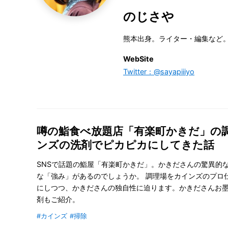
のじさや
熊本出身。ライター・編集など
WebSite
Twitter：@sayapiiiyo
噂の鮨食べ放題店「有楽町かきだ」の
ンズの洗剤でピカピカにしてきた話
SNSで話題の鮨屋「有楽町かきだ」。かきださんの驚異的
な「強み」があるのでしょうか。 調理場をカインズのプロ
にしつつ、かきださんの独自性に迫ります。かきださんお
剤もご紹介。
#カインズ
#掃除