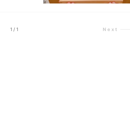
1
/
1
Next