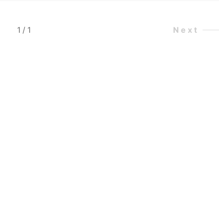
1
/
1
Next