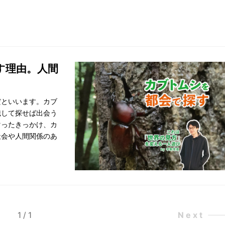
す理由。人間
だといいます。カブ
識して探せば出会う
マったきっかけ、カ
社会や人間関係のあ
1
/
1
Next