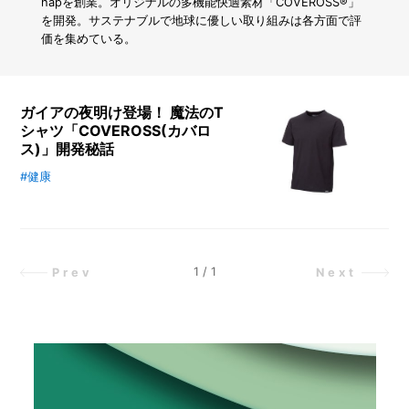
も
hapを創業。オリジナルの多機能快適素材「COVEROSS®」
プ
を開発。サステナブルで地球に優しい取り組みは各方面で評
ロ
価を集めている。
が
使
い
続
ガイアの夜明け登場！ 魔法のT
け
シャツ「COVEROSS(カバロ
る
ス)」開発秘話
文
具
#健康
世界で初めて10個以上の機能を備
「ダ
えたTシャツ「COVEROSS®(カバ
ー
ロス)」がアパレル業界をざわつか
マ
せている。ヒートテックやゴアテッ
ト
グ
クスなど、高機能素材への注目が高
1
/
1
Prev
Next
ラ
まっている中、第三の注目株として
フ」
登場したのが、地球に優しいのに最
と
新テクノロジー満載の「COVEROS
は？
S®(カバロス)」だ。3万回以上のト
ライとエラーを繰り返して誕生し
た、世界初の快適多機能性素材「C