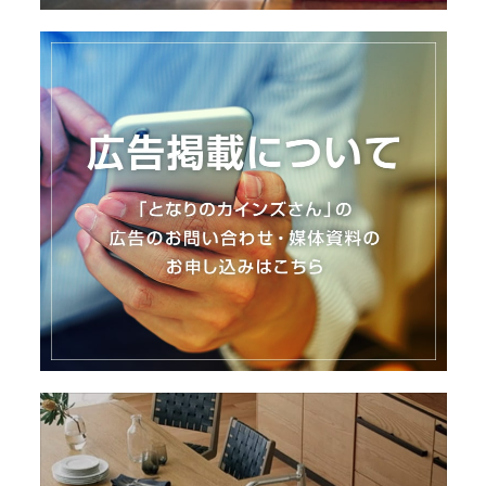
I
N
Z
-
S
T
A
F
F