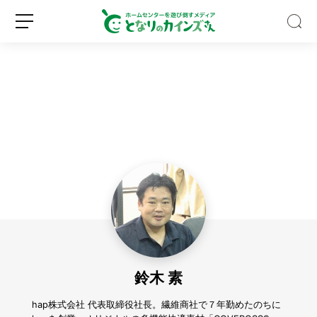
Z
世
代
の
認
新
ロ
知
規
グ
度
登
イ
ほ
録
ン
ぼ
0％！
鈴木 素
そ
れ
で
hap株式会社 代表取締役社長。繊維商社で７年勤めたのちに