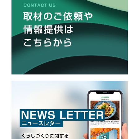
OVEROSS®」の開発秘話を取材。
メ
ー
カ
ー
/
B
R
A
N
D
ク
リ
エ
イ
タ
ー
/
C
R
E
A
T