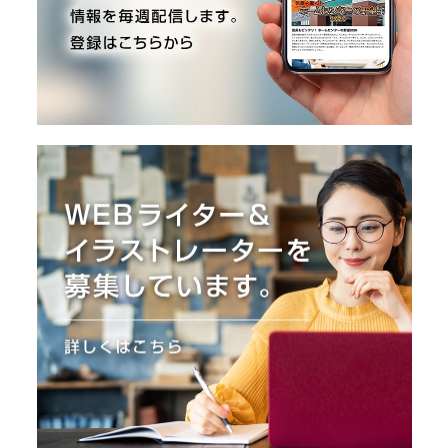
O
R
ユ
ー
ザ
ー
/
C
U
S
T
O
M
E
R
ス
タ
ッ
フ
/
C
A