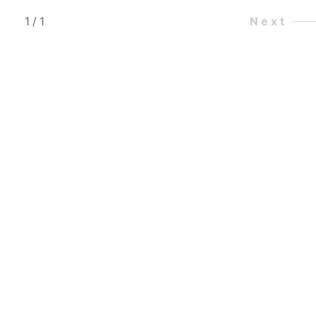
1
/
1
Next