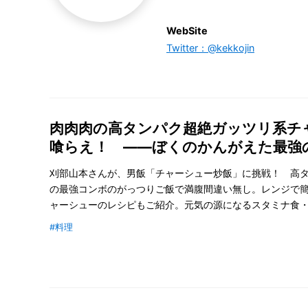
WebSite
Twitter：@kekkojin
肉肉肉の高タンパク超絶ガッツリ系チ
喰らえ！ ――ぼくのかんがえた最強
刈部山本さんが、男飯「チャーシュー炒飯」に挑戦！ 高
の最強コンボのがっつりご飯で満腹間違い無し。レンジで
ャーシューのレシピもご紹介。元気の源になるスタミナ食
#料理