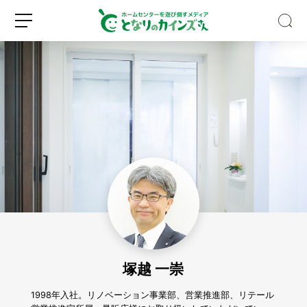
【S
N
S
で
話
新
ロ
題】
規
グ
水
登
イ
と
録
ン
空
き
塚越 一崇
ビ
ン
だ
1998年入社。リノベーション事業部、営業推進部、リテール