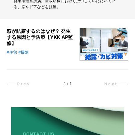
け
営業推進室所属。量販店様にお取り扱いしていただいてい
で
る、窓やドアなどを担当。
5
日
で
育
窓が結露するのはなぜ？ 発生
つ
する原因と予防策【YKK AP監
「ブ
修】
ロ
ッ
#住宅
#掃除
特に寒い時期に発生する窓の結露や
コ
カビ。結露の発生をゼロにするのは
リ
難しいですが、こまめな掃除で困っ
ー
たカビの発生を抑制することが可能
ス
プ
です。この記事では、窓を知り尽く
1
/
1
Prev
Next
ラ
すYKK APの方に結露やカビの対策
ウ
について詳しくお聞きします。
ト」
の
超
か
ん
た
ん