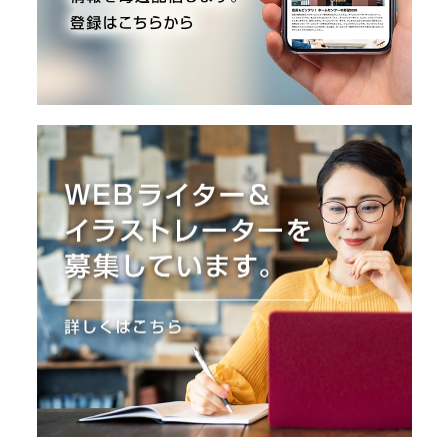
O
R
ユ
ー
ザ
ー
/
C
U
S
T
O
M
E
R
ス
タ
ッ
フ
/
C
A