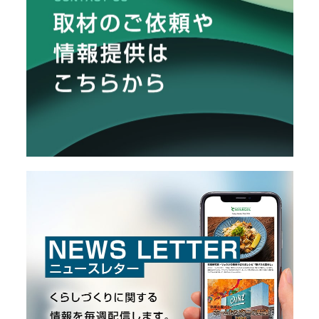
栽
メ
培
レ
ー
ポ
カ
ー
/
B
R
A
N
D
ク
リ
エ
イ
タ
ー
/
C
R
E
A
T