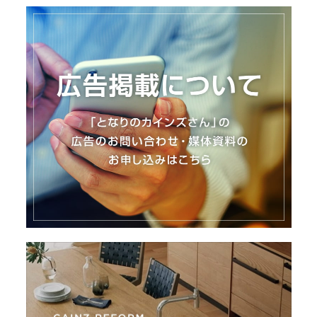
I
N
Z
-
S
T
A
F
F