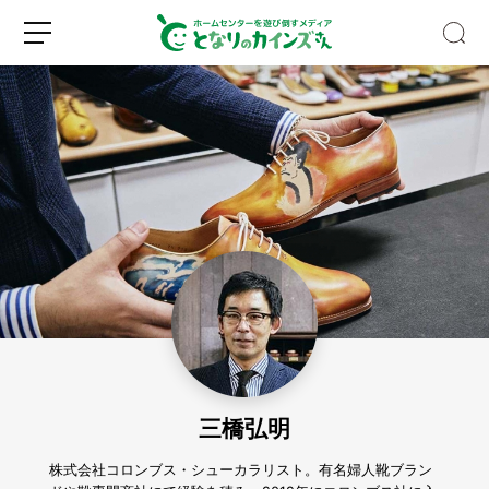
【S
N
S
で
話
新
ロ
題】
規
グ
水
登
イ
と
録
ン
空
き
三橋弘明
ビ
ン
だ
株式会社コロンブス・シューカラリスト。有名婦人靴ブラン