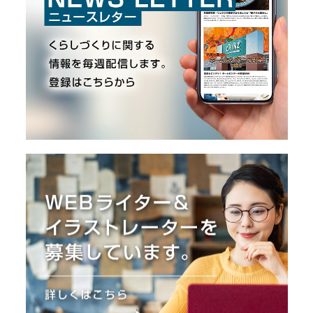
O
R
ユ
ー
ザ
ー
/
C
U
S
T
O
M
E
R
ス
タ
ッ
フ
/
C
A