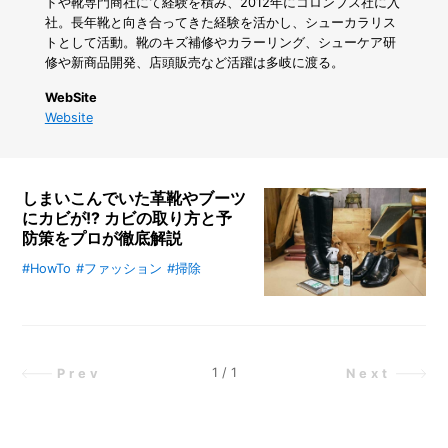
け
ドや靴専門商社にて経験を積み、2012年にコロンブス社に入
で
社。長年靴と向き合ってきた経験を活かし、シューカラリス
5
トとして活動。靴のキズ補修やカラーリング、シューケア研
日
修や新商品開発、店頭販売など活躍は多岐に渡る。
で
育
WebSite
つ
Website
「ブ
ロ
ッ
コ
しまいこんでいた革靴やブーツ
リ
にカビが!? カビの取り方と予
ー
防策をプロが徹底解説
ス
プ
#HowTo
#ファッション
#掃除
しまいこんでいる間にカビが生えて
ラ
しまう革靴やブーツ。埃が多い場所
ウ
や湿気が高い環境はカビが生えやす
ト」
いので、収納する前にもしっかりカ
の
超
ビ対策をしておきましょう。今回
1
/
1
Prev
Next
か
は、株式会社コロンブスの三橋さん
ん
にカビの取り方や予防法について伺
た
います。
ん