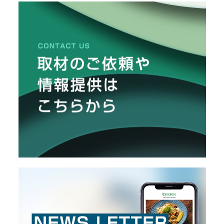
栽
メ
培
レ
ー
ポ
カ
ー
/
B
R
A
N
D
ク
リ
エ
イ
タ
ー
/
C
R
E
A
T