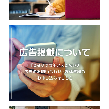
I
N
Z
-
S
T
A
F
F