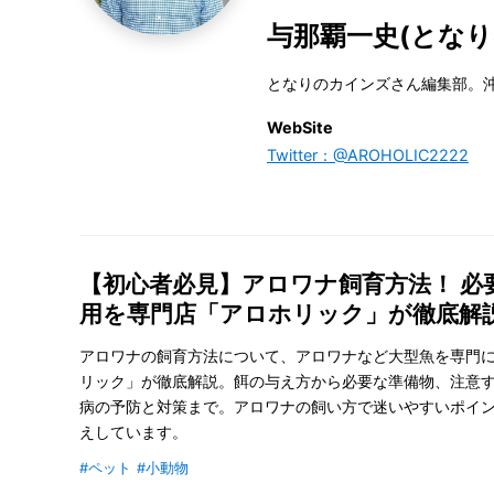
与那覇一史(とな
となりのカインズさん編集部。
WebSite
Twitter：@AROHOLIC2222
【初心者必見】アロワナ飼育方法！ 必
用を専門店「アロホリック」が徹底解
アロワナの飼育方法について、アロワナなど大型魚を専門
リック」が徹底解説。餌の与え方から必要な準備物、注意
病の予防と対策まで。アロワナの飼い方で迷いやすいポイ
えしています。
#ペット
#小動物