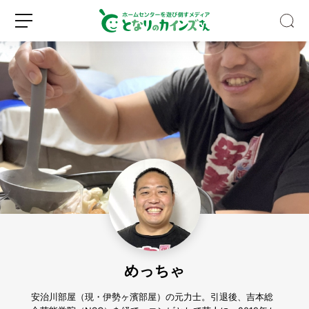
キ
ッ
チ
ン
収
新
ロ
納
規
グ
の
登
イ
デ
録
ン
ッ
ド
めっちゃ
ス
ペ
ー
安治川部屋（現・伊勢ヶ濱部屋）の元力士。引退後、吉本総