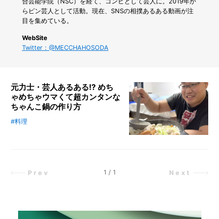
ス
合芸能学院（NSC）を経て、コンビとして芸人に。2019年か
を
らピン芸人として活動。現在、SNSの相撲あるある動画が注
有
目を集めている。
効
活
WebSite
用！
Twitter：@MECCHAHOSODA
ス
ラ
イ
ド
元力士・芸人あるある!? めち
2
ゃめちゃウマくて超カンタンな
段
ちゃんこ鍋の作り方
ラ
ッ
#料理
元力士・お笑い芸人のめっちゃさん
ク
に、相撲部屋直伝のめちゃウマ簡単
で
ちゃんこ鍋レシピをご紹介！ 力士
シ
時代のエピソードも交えながら、ち
ン
ク
ゃんこに対するめっちゃさんの想い
1
/
1
Prev
Next
下
を伺いました。
が
ス
ッ
キ