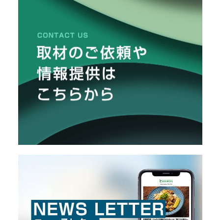
リ
メ
し
た
ー
カ
ー
/
B
R
A
N
D
ク
リ
エ
イ
タ
ー
/
C
R
E
A
T