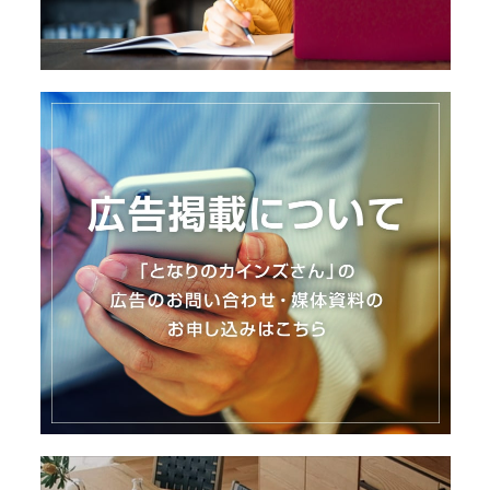
I
N
Z
-
S
T
A
F
F