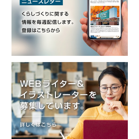
O
R
ユ
ー
ザ
ー
/
C
U
S
T
O
M
E
R
ス
タ
ッ
フ
/
C
A