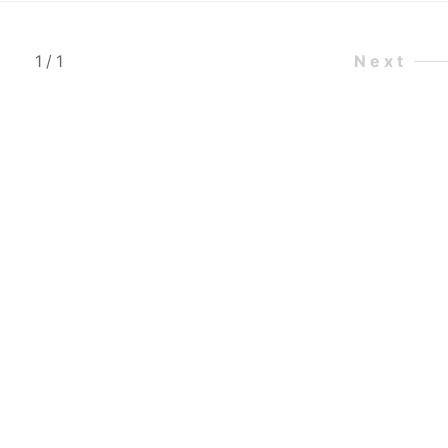
1
/
1
Next