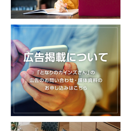
I
N
Z
-
S
T
A
F
F