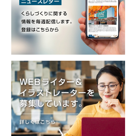
O
R
ユ
ー
ザ
ー
/
C
U
S
T
O
M
E
R
ス
タ
ッ
フ
/
C
A