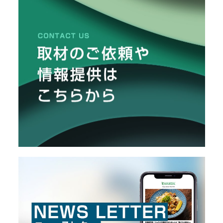
方
メ
と
活
ー
用
カ
法
ー
/
B
R
A
N
D
ク
リ
エ
イ
タ
ー
/
C
R
E
A
T