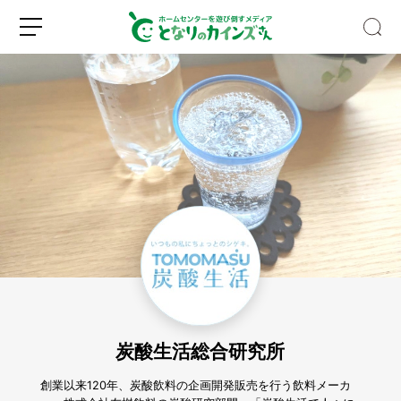
【保
存
版】
ハ
ッ
新
ロ
カ
規
グ
油
登
イ
は
録
ン
ス
ー
炭酸生活総合研究所
ッ
と
す
創業以来120年、炭酸飲料の企画開発販売を行う飲料メーカ