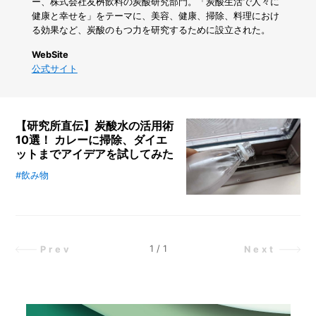
る
ー、株式会社友桝飲料の炭酸研究部門。「炭酸生活で人々に
だ
健康と幸せを」をテーマに、美容、健康、掃除、料理におけ
け
る効果など、炭酸のもつ力を研究するために設立された。
じ
ゃ
WebSite
な
公式サイト
い。
虫
よ
け、
【研究所直伝】炭酸水の活用術
掃
10選！ カレーに掃除、ダイエ
除、
ットまでアイデアを試してみた
ス
キ
#飲み物
シュワシュワした爽やかさで夏の必
ン
需品とも言える無糖の炭酸水は、飲
ケ
むだけではなく炊飯、カレーなどの
ア…
料理や、お掃除、ダイエットなど
1
3
様々な用途に使えるのだとか！ 炭
1
/
1
Prev
Next
通
酸水の活用術について、炭酸水につ
り
いて研究する炭酸生活総合研究所の
の
方に聞きました！
使
い