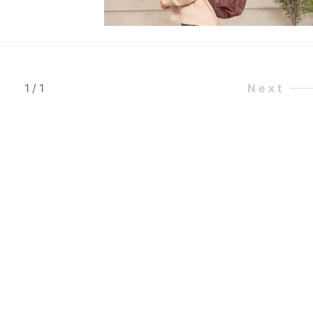
1
/
1
Next