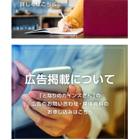
I
N
Z
-
S
T
A
F
F