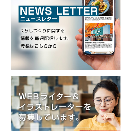
O
R
ユ
ー
ザ
ー
/
C
U
S
T
O
M
E
R
ス
タ
ッ
フ
/
C
A