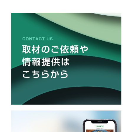
としてアリ。とても個性的な作品に
仕上がりました。
メ
ー
カ
ー
/
B
R
A
N
D
ク
リ
エ
イ
タ
ー
/
C
R
E
A
T