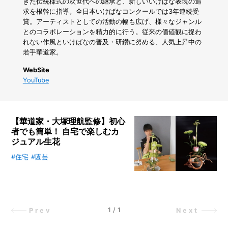
が
きた伝統様式の次世代への継承と、新しいいけばな表現の追
変
求を根幹に指導。全日本いけばなコンクールでは3年連続受
わ
賞。アーティストとしての活動の幅も広げ、様々なジャンル
る！
とのコラボレーションを精力的に行う。従来の価値観に捉わ
ナ
れない作風といけばなの普及・研鑽に努める、人気上昇中の
ノ
若手華道家。
バ
ブ
WebSite
ル
YouTube
シ
ャ
ワ
ー
【華道家・大塚理航監修】初心
ヘ
者でも簡単！ 自宅で楽しむカ
ッ
ジュアル生花
ド
で
#住宅
#園芸
生け花初心者が、自宅でカジュアル
プ
な生け花に取り組みます。華道家の
チ
大塚理航先生にお伺いしながら、リ
ス
モートで生け花の作り方をレクチャ
パ
気
ーして頂きました。流木など、存在
1
/
1
Prev
Next
分
感のある花材を使うのもインテリア