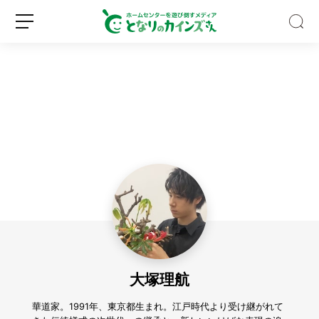
3
0
0
0
円
新
ロ
以
規
グ
下
登
イ
で
録
ン
お
風
大塚理航
呂
時
間
華道家。1991年、東京都生まれ。江戸時代より受け継がれて