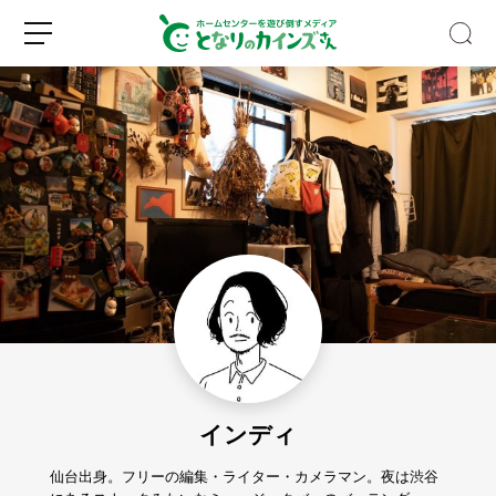
野
外
フ
ェ
ス
新
ロ
の
規
グ
キ
登
イ
ャ
録
ン
ン
プ
インディ
に
一
歩
仙台出身。フリーの編集・ライター・カメラマン。夜は渋谷