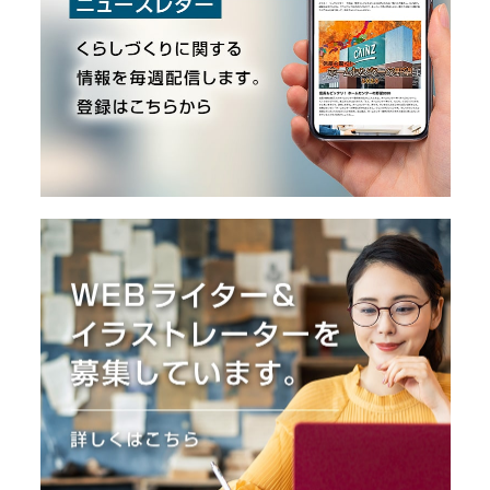
O
R
ユ
ー
ザ
ー
/
C
U
S
T
O
M
E
R
ス
タ
ッ
フ
/
C
A