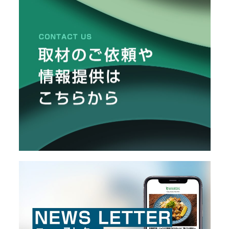
グ
メ
ッ
ズ」
ー
ま
カ
と
ー
/
め
B
R
A
N
D
ク
リ
エ
イ
タ
ー
/
C
R
E
A
T