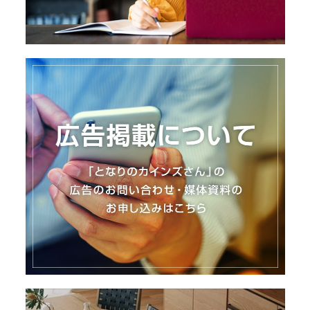
I
N
Z
-
S
T
A
F
F