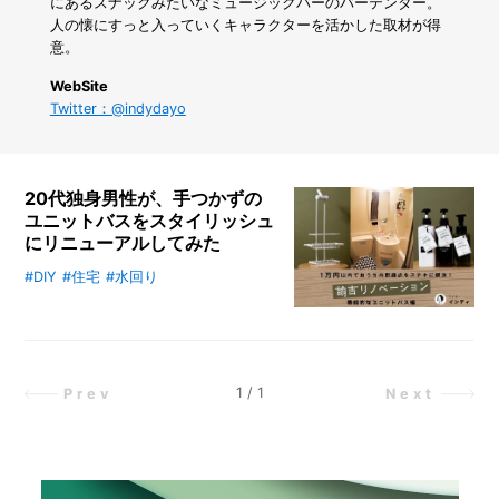
踏
にあるスナックみたいなミュージックバーのバーテンダー。
み
人の懐にすっと入っていくキャラクターを活かした取材が得
出
意。
せ
な
WebSite
い
Twitter：@indydayo
人
必
見！
初
20代独身男性が、手つかずの
心
ユニットバスをスタイリッシュ
者
にリニューアルしてみた
が
本
#DIY
#住宅
#水回り
「諭吉リノベーション」は、カイン
当
ズの商品を1万円以内で組み合わ
に
せ、様々なおうちのお悩みを解決す
助
るシリーズです。今回は、一人暮ら
か
っ
しの男性ライター・インディさん
1
/
1
Prev
Next
た
が、カインズのアイテムを活用し
「カ
て、手つかずだったユニットバスを
イ
おしゃれで清潔な空間にリノベーシ
ン
ョンします。
ズ