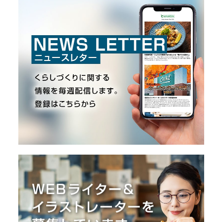
O
R
ユ
ー
ザ
ー
/
C
U
S
T
O
M
E
R
ス
タ
ッ
フ
/
C
A