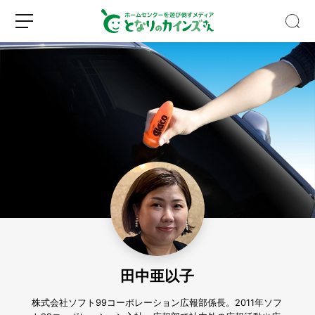
水
筒
や
製
氷
新
ロ
機
規
グ
っ
登
イ
て
録
ン
実
は
田中亜以子
超
汚
い！
株式会社ソフト99コーポレーション広報部係長。2011年ソフ