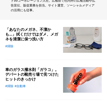
ズ
ト99コーポレーション入社。広報部で社内外の広報活動や広
ボ
告宣伝、販促業務を担当。サイト運営、ソーシャルメディア
ラ
の活用にも従事。
主
婦
感
動
「あなたのメガネ、不潔か
の
も…」拭くだけではダメ、メガ
プ
ネを清潔に保つ洗い方
ロ
仕
#掃除
毎日使うメガネには目に見えない細
様
菌がたくさん付着しています。メガ
ク
ネを清潔に保つにはどのようなお手
リ
入れが必要なのでしょうか。メガネ
ー
ナ
車のガラス撥水剤「ガラコ」。
専門のケア用品を扱うソフト99コ
ー
デパートの靴売り場で見つけた
ーポレーションの田中亜以子さん
ヒットのきっかけ
に、メガネの正しいお手入れ方法に
ついてお聞きしました。
#掃除
#自動車
視界が悪くなる雨の日の運転のと
き、力強い味方となるのが、株式会
社ソフト99コーポレーションが開
発したガラス撥水剤「ガラコ」。発