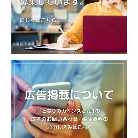
I
N
Z
-
S
T
A
F
F