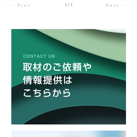
売後にすぐヒットしたのかと思いき
1
/
1
Prev
Next
メ
や、当初は使い勝手が悪くなかなか
ー
売れなかったという。ヒットのきっ
カ
かけは、塗り具と液剤を一体化させ
ー
/
たこと。開発担当者がデパートの靴
B
売り場を訪問し、靴墨を見てひらめ
R
いた。以後、改善に次ぐ改善で「ガ
A
ラコ」は揺るぎないアイテムへと成
N
D
長した。
ク
リ
エ
イ
タ
ー
/
C
R
E
A
T