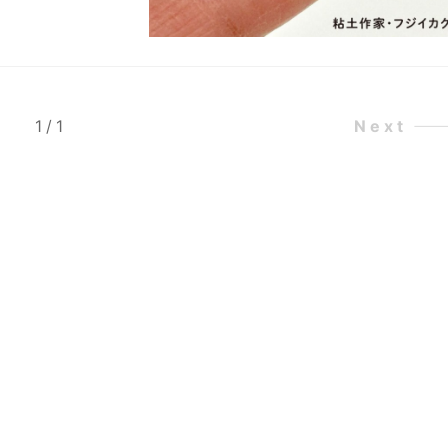
1
/
1
Next