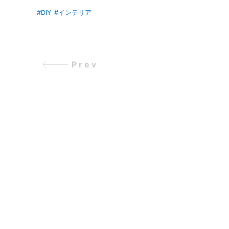
描かれるまあるい世界、粘土作家の生態を紐解きます！
#DIY
#インテリア
Prev