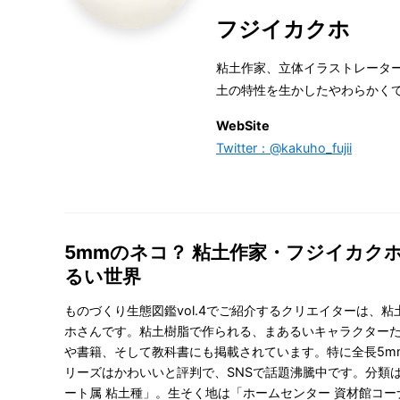
フジイカクホ
粘土作家、立体イラストレーター
土の特性を生かしたやわらかく
WebSite
Twitter：@kakuho_fujii
5mmのネコ？ 粘土作家・フジイカク
るい世界
ものづくり生態図鑑vol.4でご紹介するクリエイターは、
ホさんです。粘土樹脂で作られる、まあるいキャラクター
や書籍、そして教科書にも掲載されています。特に全長5m
リーズはかわいいと評判で、SNSで話題沸騰中です。分類は
ート属 粘土種」。生そく地は「ホームセンター 資材館コ