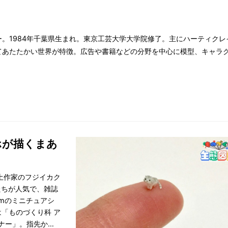
。1984年千葉県生まれ。東京工芸大学大学院修了。主にハーティク
てあたたかい世界が特徴。広告や書籍などの分野を中心に模型、キャラ
ホが描くまあ
粘土作家のフジイカク
たちが人気で、雑誌
mのミニチュアシ
「ものづくり科 ア
ーナー」。指先から