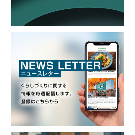
O
R
ユ
ー
ザ
ー
/
C
U
S
T
O
M
E
R
ス
タ
ッ
フ
/
C
A