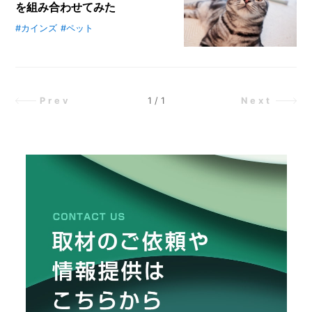
を組み合わせてみた
の
メ
こ
#カインズ
#ペット
飽きっぽい1歳マンチカンと、カイ
と
ー
ンズのおもちゃにまたたびを組み合
カ
わせて検証！ 動く系・けりぐる
ー
/
B
み・デンタルトイなど5種を本音レ
R
ビュー。与え方の注意点や相性の違
1
/
1
Prev
Next
A
いも詳しく解説します。
N
D
ク
リ
エ
イ
タ
ー
/
C
R
E
A
T