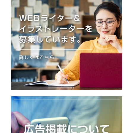
I
N
Z
-
S
T
A
F
F