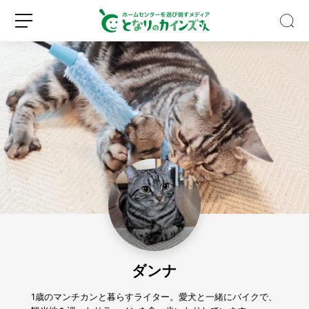
【専
門
家
監
修】
新
ロ
吸
規
グ
血
登
イ
昆
録
ン
虫
「ア
ダンナ
ブ」
に
噛
1歳のマンチカンと暮らすライター。愛犬と一緒にバイクで、