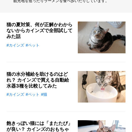
ま
観光地を巡ったりラーメンを食べ歩いたりしています。
れ
な
い
た
猫の夏対策、何が正解かわから
め
ないからカインズで全部試して
に
みた話
は？
キ
#カインズ
#ペット
猫の暑さ対策に悩む飼い主さんへ！
ャ
カインズで冷感ベッドや敷きパッ
ン
ド、ドームベッド、水分補給ゼリー
プ
を実際に試したリアルな使用感と選
場
猫の水分補給を助けるのはど
や
び方を紹介。使ってわかったポイン
山
れ？ カインズで買える自動給
トと注意点をまとめました。
河
水器3種を比較してみた
で
#カインズ
#ペット
#猫
水をあまり飲まない猫のために、カ
注
意
インズの自動給水器3種を比較検
す
証。飲水量・静音性・手入れのしや
べ
すさの観点から、実際の使用感と猫
き
飽きっぽい猫には「またたび」
の反応を詳しくレビューします。
3
が良い？ カインズのおもちゃ
つ