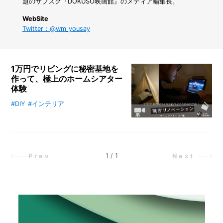
も
題のサブスク『DOKUSO映画館』のメディア編集長。
プ
WebSite
ロ
Twitter：@wm_yousay
が
使
い
続
け
1万円でリビングに秘密基地を
る
作って、極上のホームシアター
文
体験
具
#DIY
#インテリア
「ダ
映画好きのライター・ゆうせいさん
ー
が、カインズの商品を1万円以内で
マ
組み合わせ、おうちで映画をもっと
ト
楽しむための秘密基地を作ってみま
グ
した。購入したのは「インテリアテ
ラ
1
/
1
Prev
Next
フ」
ント」。リビングにさらに個室を作
と
り、動画観賞に没頭できる空間づく
は？
りを目指します。動画観賞や映画鑑
賞のためにDIYしたテント型のホー
ムシアター空間の使い心地はいか
に？