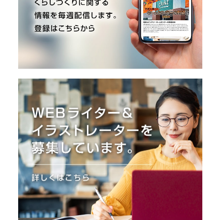
O
R
ユ
ー
ザ
ー
/
C
U
S
T
O
M
E
R
ス
タ
ッ
フ
/
C
A