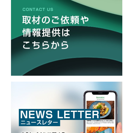
メ
ー
カ
ー
/
B
R
A
N
D
ク
リ
エ
イ
タ
ー
/
C
R
E
A
T