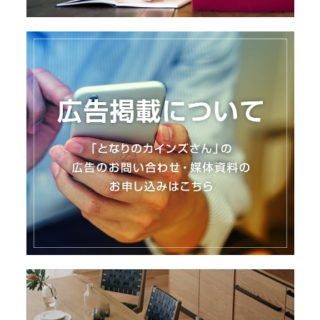
I
N
Z
-
S
T
A
F
F