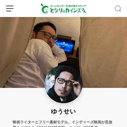
Z
世
代
の
認
新
ロ
知
規
グ
度
登
イ
ほ
録
ン
ぼ
0％！
ゆうせい
そ
れ
で
映画ライターとフリー素材モデル。インディーズ映画が見放