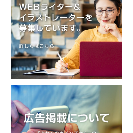
O
R
ユ
ー
ザ
ー
/
C
U
S
T
O
M
E
R
ス
タ
ッ
フ
/
C
A