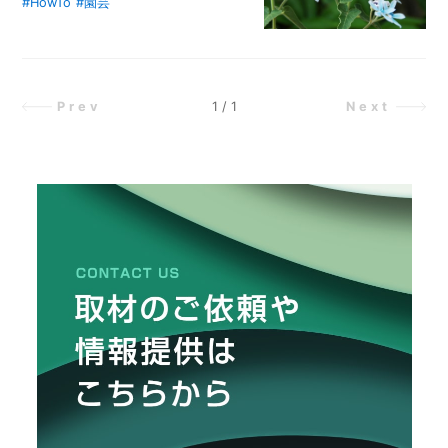
ま
#HowTo
#園芸
青く小さな花を咲かせる「ブルース
れ
ター」の育て方を紹介。花言葉の意
な
味から切り戻しの位置まで、栽培す
い
る上でのポイントを初心者向けに詳
た
め
しく解説します。
1
/
1
Prev
Next
に
は？
キ
ャ
ン
プ
場
や
山
河
で
注
意
す
べ
き
3
つ