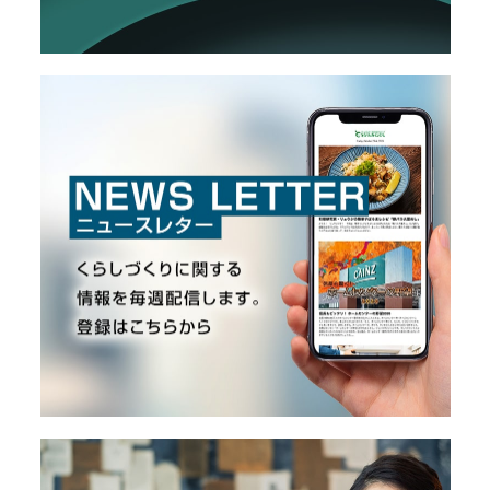
の
メ
こ
と
ー
カ
ー
/
B
R
A
N
D
ク
リ
エ
イ
タ
ー
/
C
R
E
A
T