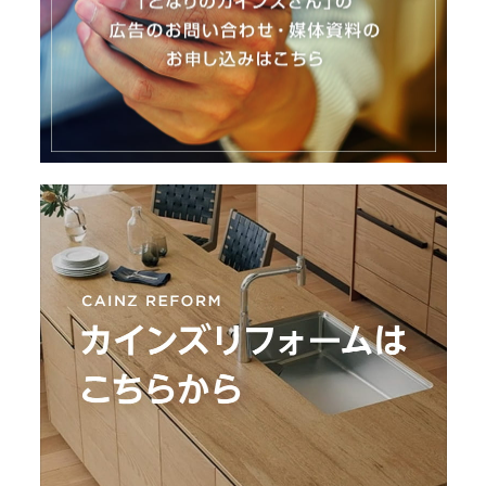
I
N
Z
-
S
T
A
F
F