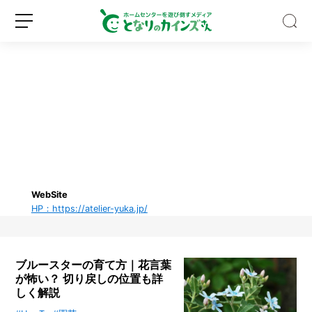
【専
門
家
監
修】
WebSite
新
ロ
吸
HP：https://atelier-yuka.jp/
規
グ
血
登
イ
昆
録
ン
虫
「ア
ブルースターの育て方｜花言葉
ブ」
が怖い？ 切り戻しの位置も詳
に
しく解説
噛