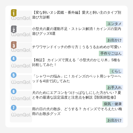
【変な飼いヌシ図鑑・番外編】愛犬と飼い主のタイプ別
遊び方診断
エンタメ
小型犬の夏の運動不足・ストレス解消！カインズの室内
遊びグッズ6選
お出かけ
チワワサンドイッチの作り方｜うるうるおめめが可愛い
手作りごはん
【検証】 カインズで買える「小型犬のかじり木」5種を
比較してみた！
くらし
「シャワーの悩み」に！カインズのペット用シャワーヘ
ッドを4頭で試してみた
お手入れ
犬のためにエアコンをつけっぱなしにした方がいい？夏
と冬の最適な設定温度と注意点を解説【獣医師監修】
病気・健康
雨の日の犬の散歩、どうする？ カインズでそろえたい梅
雨のお散歩グッズ
お出かけ