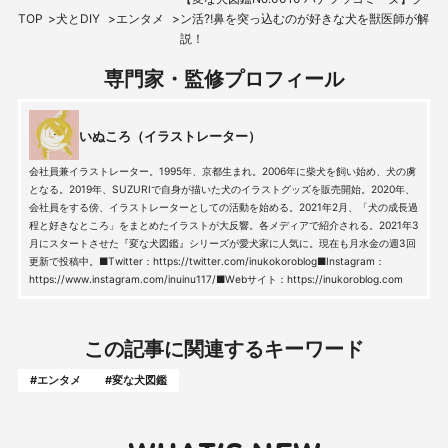
TOP
犬とDIY
エンタメ
ン活⁈鼻を突っ込むのが好きな犬を獣医師が解
説！
専門家・監修プロフィール
いぬころ（イラストレーター）
会社員兼イラストレーター。1995年、京都生まれ。2006年に柴犬を飼い始め、犬の虜
となる。2019年、SUZURIで自身が描いた犬のイラストグッズを販売開始。2020年、
会社員をする傍、イラストレーターとしての活動を始める。2021年2月、「犬の成長過
程と好きなところ」をまとめたイラストが大反響。各メディアで紹介される。2021年3
月にスタートさせた『変な犬図鑑』シリーズが愛犬家に人気に。現在も月水金の週3回
更新で投稿中。■Twitter：https://twitter.com/inukokoroblog■Instagram：
https://www.instagram.com/inuinu117/■Webサイト：https://inukoroblog.com
この記事に関連するキーワード
#エンタメ
#変な犬図鑑