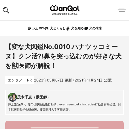
犬の未来
犬とDIY
犬とくらし
犬を知る
【変な犬図鑑No.0010 ハナツッコミー
ヌ】クン活⁈鼻を突っ込むのが好きな犬
を獣医師が解説！
エンタメ
PR
2023年03月07日
更新 (
2021年11月24日
公開)
茂木千恵（獣医師）
博士(獣医学)。専門は獣医動物行動学。evergreen pet clinic ebisu行動診療科担当。日
本獣医行動学会研修医。藤田医科大学客員講師。