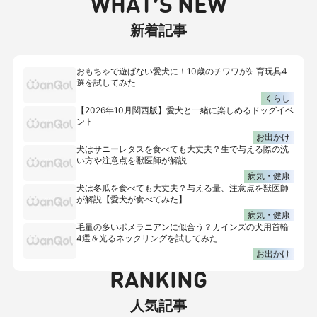
WHAT’S NEW
新着記事
おもちゃで遊ばない愛犬に！10歳のチワワが知育玩具4
選を試してみた
くらし
【2026年10月関西版】愛犬と一緒に楽しめるドッグイベ
ント
お出かけ
犬はサニーレタスを食べても大丈夫？生で与える際の洗
い方や注意点を獣医師が解説
病気・健康
犬は冬瓜を食べても大丈夫？与える量、注意点を獣医師
が解説【愛犬が食べてみた】
病気・健康
毛量の多いポメラニアンに似合う？カインズの犬用首輪
4選＆光るネックリングを試してみた
お出かけ
RANKING
人気記事