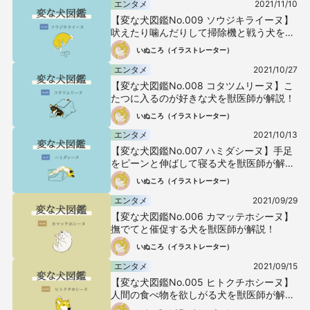
エンタメ
2021/11/10
【変な犬図鑑No.009 ソウジキライーヌ】
吠えたり噛んだりして掃除機と戦う犬を獣
医師が解説！
いぬころ（イラストレーター）
エンタメ
2021/10/27
【変な犬図鑑No.008 コタツムリーヌ】こ
たつに入るのが好きな犬を獣医師が解説！
いぬころ（イラストレーター）
エンタメ
2021/10/13
【変な犬図鑑No.007 ハミダシーヌ】手足
をピーンと伸ばして寝る犬を獣医師が解
説！
いぬころ（イラストレーター）
エンタメ
2021/09/29
【変な犬図鑑No.006 カマッテホシーヌ】
撫でてと催促する犬を獣医師が解説！
いぬころ（イラストレーター）
エンタメ
2021/09/15
【変な犬図鑑No.005 ヒトクチホシーヌ】
人間の食べ物を欲しがる犬を獣医師が解
説！