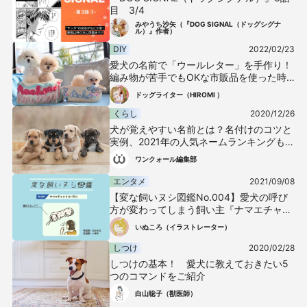
目 3/4
みやうち沙矢（『DOG SIGNAL（ドッグシグナ
ル）』作者）
DIY
2022/02/23
愛犬の名前で「ウールレター」を手作り！
編み物が苦手でもOKな市販品を使った時
短テクも紹介
ドッグライター（HIROMI ）
くらし
2020/12/26
犬が覚えやすい名前とは？名付けのコツと
実例、2021年の人気ネームランキングも紹
介！
ワンクォール編集部
エンタメ
2021/09/08
【変な飼いヌシ図鑑No.004】愛犬の呼び
方が変わってしまう飼い主『ナマエチャン
トヨバヌシ』
いぬころ（イラストレーター）
しつけ
2020/02/28
しつけの基本！ 愛犬に教えておきたい5
つのコマンドをご紹介
白山聡子（獣医師）