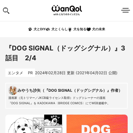
犬の未来
犬とDIY
犬とくらし
犬を知る
『DOG SIGNAL（ドッグシグナル）』3
話目 2/4
エンタメ
PR
2024年02月28日
更新 (
2021年04月02日
公開)
みやうち沙矢（『DOG SIGNAL（ドッグシグナル）』作者）
漫画家（元トリマー／JKCB級ライセンス取得）ドッグトレーナーの漫画
『DOG SIGNAL』を KADOKAWA〈BRIDGE COMICS〉にてWEB連載中。