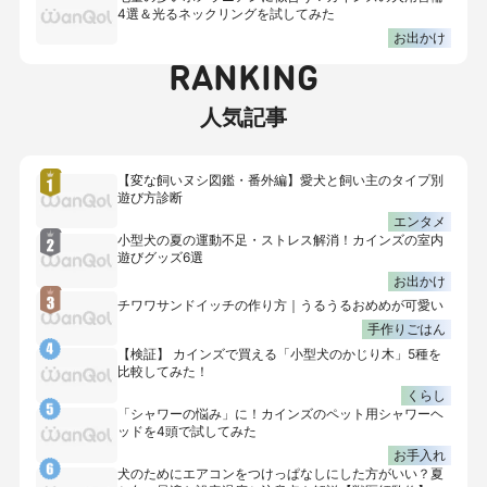
4選＆光るネックリングを試してみた
お出かけ
RANKING
人気記事
【変な飼いヌシ図鑑・番外編】愛犬と飼い主のタイプ別
遊び方診断
エンタメ
小型犬の夏の運動不足・ストレス解消！カインズの室内
遊びグッズ6選
お出かけ
チワワサンドイッチの作り方｜うるうるおめめが可愛い
手作りごはん
【検証】 カインズで買える「小型犬のかじり木」5種を
比較してみた！
くらし
「シャワーの悩み」に！カインズのペット用シャワーヘ
ッドを4頭で試してみた
お手入れ
犬のためにエアコンをつけっぱなしにした方がいい？夏