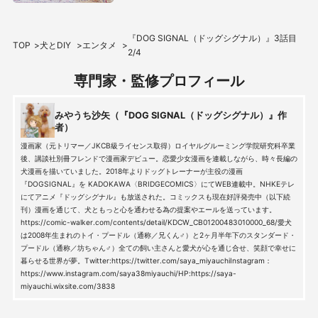
『DOG SIGNAL（ドッグシグナル）』3話目
TOP
犬とDIY
エンタメ
2/4
専門家・監修プロフィール
みやうち沙矢（『DOG SIGNAL（ドッグシグナル）』作
者）
漫画家（元トリマー／JKCB級ライセンス取得）ロイヤルグルーミング学院研究科卒業
後、講談社別冊フレンドで漫画家デビュー。恋愛少女漫画を連載しながら、時々長編の
犬漫画を描いていました。2018年よりドッグトレーナーが主役の漫画
『DOGSIGNAL』を KADOKAWA〈BRIDGECOMICS〉にてWEB連載中。NHKEテレ
にてアニメ『ドッグシグナル』も放送された。コミックスも現在好評発売中（以下続
刊）漫画を通じて、犬ともっと心を通わせる為の提案やエールを送っています。
https://comic-walker.com/contents/detail/KDCW_CB01200483010000_68/愛犬
は2008年生まれのトイ・プードル（通称／兄くん♂）と2ヶ月半年下のスタンダード・
プードル（通称／坊ちゃん♂）全ての飼い主さんと愛犬が心を通じ合せ、笑顔で幸せに
暮らせる世界が夢。Twitter:https://twitter.com/saya_miyauchiInstagram：
https://www.instagram.com/saya38miyauchi/HP:https://saya-
miyauchi.wixsite.com/3838