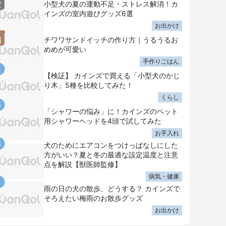
小型犬の夏の運動不足・ストレス解消！カ
インズの室内遊びグッズ6選
お出かけ
チワワサンドイッチの作り方｜うるうるお
めめが可愛い
手作りごはん
【検証】 カインズで買える「小型犬のかじ
り木」5種を比較してみた！
くらし
「シャワーの悩み」に！カインズのペット
用シャワーヘッドを4頭で試してみた
お手入れ
犬のためにエアコンをつけっぱなしにした
方がいい？夏と冬の最適な設定温度と注意
点を解説【獣医師監修】
病気・健康
雨の日の犬の散歩、どうする？ カインズで
そろえたい梅雨のお散歩グッズ
お出かけ