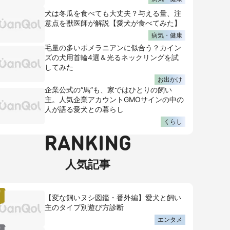
犬は冬瓜を食べても大丈夫？与える量、注
意点を獣医師が解説【愛犬が食べてみた】
病気・健康
毛量の多いポメラニアンに似合う？カイン
ズの犬用首輪4選＆光るネックリングを試
してみた
お出かけ
企業公式の“馬”も、家ではひとりの飼い
主。人気企業アカウントGMOサインの中の
人が語る愛犬との暮らし
くらし
RANKING
人気記事
【変な飼いヌシ図鑑・番外編】愛犬と飼い
主のタイプ別遊び方診断
エンタメ