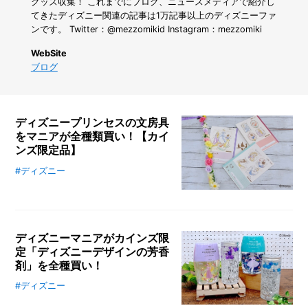
踏
グッズ収集！ これまでにブログ、ニュースメディアで紹介し
み
てきたディズニー関連の記事は1万記事以上のディズニーファ
出
ンです。 Twitter：@mezzomikid Instagram：mezzomiki
せ
な
WebSite
い
ブログ
人
必
見！
初
ディズニープリンセスの文房具
心
をマニアが全種類買い！【カイ
者
ンズ限定品】
が
本
#ディズニー
ホームセンター「カインズ」には、
当
オリジナルデザインのディズニーグ
に
ッズが盛りだくさん！新入学、新学
助
期シーズンにまとめて揃えたい文房
か
ディズニーマニアがカインズ限
っ
具シリーズを、ディズニーインフル
た
定「ディズニーデザインの芳香
エンサーのMezzoMikiが紹介しま
「カ
剤」を全種買い！
す。今回は大人かわいいディズニー
イ
プリンセスデザインのノートを恒例
#ディズニー
ホームセンター「カインズ」に、オ
ン
の全種買いしてみました。プリンセ
ズ
リジナルデザインのディズニーグッ