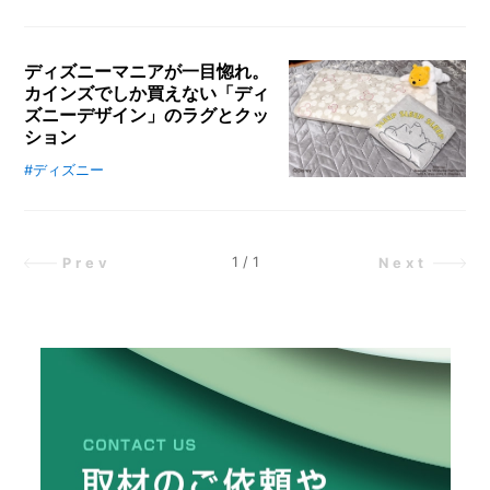
グ
ス好きの女の子たちは必見です。
ズがたくさんあるってご存知でした
メ
ッ
か？「おうち時間」をより素敵に、
ズ」
ー
ディズニーマニアが一目惚れ。
快適にするディズニーの芳香剤シリ
ま
カ
カインズでしか買えない「ディ
と
ーズを、ディズニーインフルエンサ
ー
/
ズニーデザイン」のラグとクッ
め
ーのMezzoMikiがご紹介します。
B
ション
R
テレワークやステイホーム時間が長
A
くなればなるほど、おうちで気分を
#ディズニー
カインズでは、オリジナルデザイン
N
リフレッシュさせたいですよね。か
のディズニーグッズを種類豊富に販
D
わいいデザイン揃いのおすすめディ
売しています。ディズニーマニアで
ズニー芳香剤を手に入れましょう！
ディズニーインフルエンサーでもあ
ク
1
/
1
Prev
Next
リ
るMezzoMikiさんが、お部屋をデ
エ
ィズニー色にできるかわいいラグと
イ
クッションを紹介します。肌触りも
タ
良く、ディズニーキャラクターたち
ー
/
も可愛すぎて、思わず一目惚れ買い
C
してしまったほど！
R
E
A
T