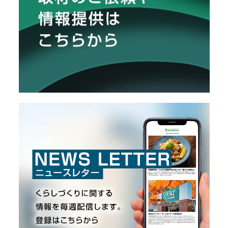
O
R
ユ
ー
ザ
ー
/
C
U
S
T
O
M
E
R
ス
タ
ッ
フ
/
C
A