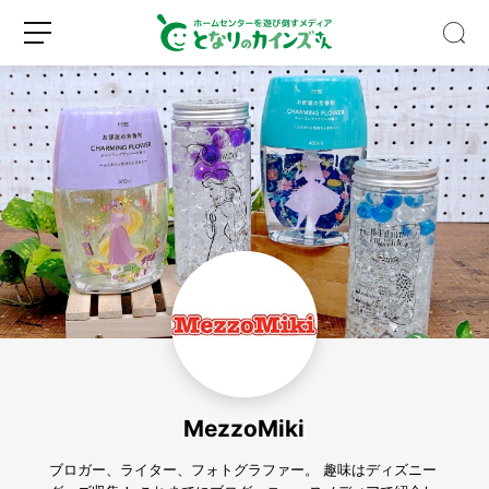
野
外
フ
ェ
ス
新
ロ
の
規
グ
キ
登
イ
ャ
録
ン
ン
プ
MezzoMiki
に
一
歩
ブロガー、ライター、フォトグラファー。 趣味はディズニー