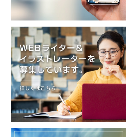
I
N
Z
-
S
T
A
F
F