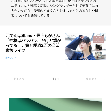
コ
んぱ組.incメンバーとして人気を集め、現在はドラマやバラ
ー
エティ、など幅広く活動。シングルマザーとして子育てに向
ム
き合いながら、愛猫のくまくんとシオちゃんとの暮らしや日
を
常についても発信している
作
ろ
う
元でんぱ組.inc・最上もがさん
「性格はバラバラ、だけど繋が
ってる」。娘と愛猫2匹の凸凹
家族ライフ
#ペット
猫とのくらしに「正解」はあるの
か？ 本企画では、変化の多い日々
を送る芸能人に、猫との距離感や向
き合い方を聞きます。今回登場する
1
/
1
Prev
Next
のは最上もがさん。保護猫くまく
ん・シオちゃん、子どもとの暮らし
を通して見えてきた「無理をしない
関係」に迫ります。