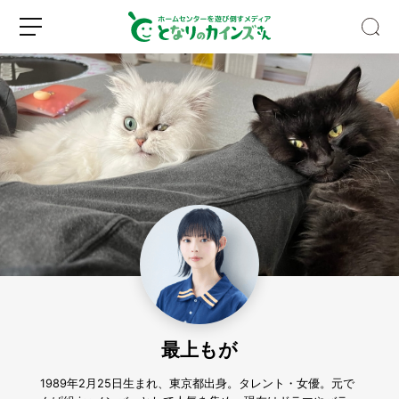
夏
に
ぴ
っ
た
新
ロ
り！
規
グ
そ
登
イ
う
録
ン
め
ん
最上もが
型
ヘ
ア
1989年2月25日生まれ、東京都出身。タレント・女優。元で