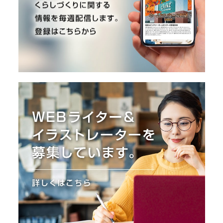
O
R
ユ
ー
ザ
ー
/
C
U
S
T
O
M
E
R
ス
タ
ッ
フ
/
C
A