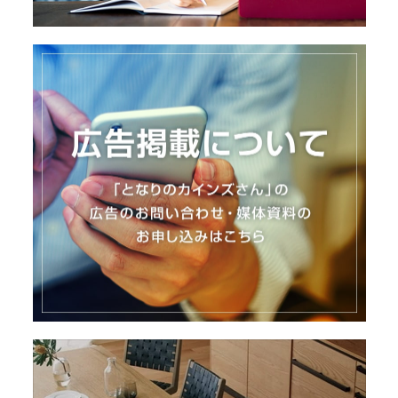
I
N
Z
-
S
T
A
F
F