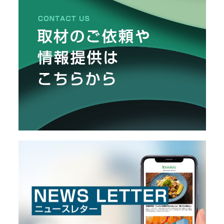
メ
ー
カ
ー
/
B
R
A
N
D
ク
リ
エ
イ
タ
ー
/
C
R
E
A
T