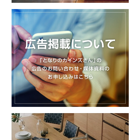
I
N
Z
-
S
T
A
F
F