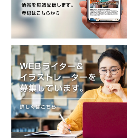
O
R
ユ
ー
ザ
ー
/
C
U
S
T
O
M
E
R
ス
タ
ッ
フ
/
C
A