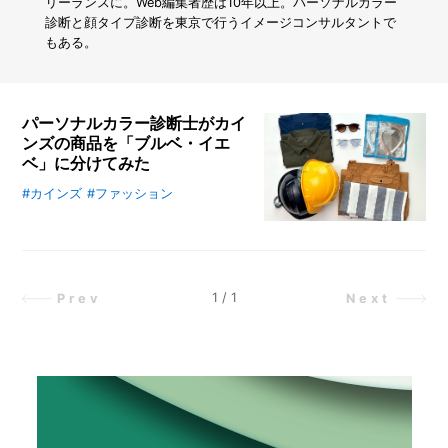
ヤ
リーランスに。Web編集者歴は10年以上。パーソナルカラー
ー
診断と顔タイプ診断を東京で行うイメージコンサルタントで
が
もある。
教
え
る
「ち
パーソナルカラー診断士がカイ
ょ
ンズの商品を「ブルベ・イエ
う
ベ」に分けてみた
ど
い
#カインズ
#ファッション
「ブルベ」や「イエベ」という言
い
葉、アナタはご存じですか？ 特に
一
女性の間で、パーソナルカラー診断
個」
は身近なものになりつつあります。
の
見
今回は編集者でイメージコンサルタ
1
/
1
Prev
Next
つ
ントのKaori Teradaさんに、パーソ
け
ナルカラーの基礎知識や自分でチェ
方
ックする方法とともに、カインズの
商品の「イエベ・ブルベ」について
お話を伺いました！