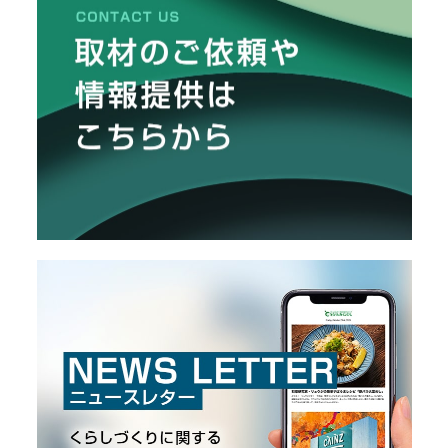
メ
ー
カ
ー
/
B
R
A
N
D
ク
リ
エ
イ
タ
ー
/
C
R
E
A
T