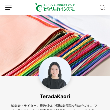
ゴ
ミ
箱
の
種
新
ロ
類、
規
グ
多
登
イ
す
録
ン
ぎ
な
TeradaKaori
い？
バ
イ
編集者・ライター。複数媒体で副編集長職を務めたのち、フ