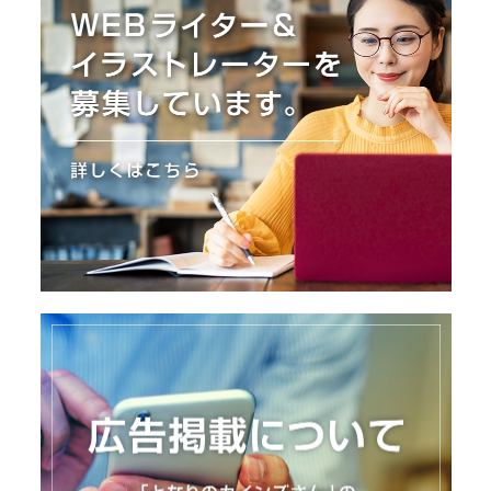
O
R
ユ
ー
ザ
ー
/
C
U
S
T
O
M
E
R
ス
タ
ッ
フ
/
C
A