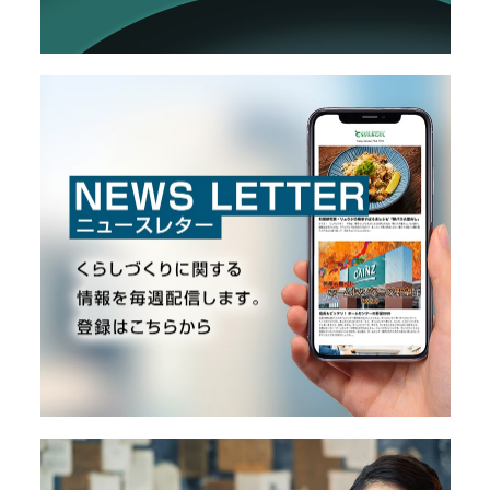
メ
ー
カ
ー
/
B
R
A
N
D
ク
リ
エ
イ
タ
ー
/
C
R
E
A
T