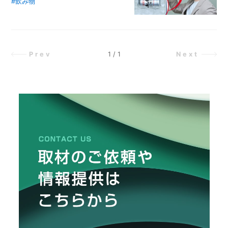
る！
#飲み物
アサヒビールの代名詞的存在「スー
ベ
パードライ」。その「コクがあるの
ッ
に、キレがある」美味しさは、誰も
ド
が知るところですが、実は自宅で飲
を
拡
む「スーパードライ」は、そのポテ
1
/
1
Prev
Next
張
ンシャルを十分に引き出せていない
す
かもしれません。なぜなら、「スー
る
パードライ」はキンキンに冷やした
「一
ときに飲みごたえもキレもマックス
石
三
になるから。ぜひとも自宅でも最高
鳥
の状態で「スーパードライ」を楽し
ベ
みたいと意気込む編集部員・鐘ヶ江
ン
が、その秘策をアサヒビールの担当
チ」
者・宇都宮敬さんに聞いてきまし
を
作
た。さらに、理想の温度まで冷やす
っ
ために必要な時間を検証し、「スー
て
パードライ」の冷やし方の正解を導
み
き出します。
た