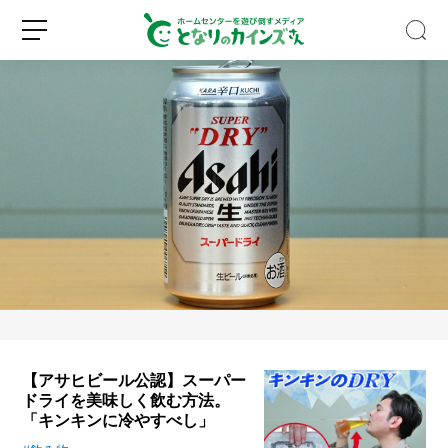
車
な
し
で
も
新
ロ
大
規
グ
型
登
イ
D
録
ン
I
Y
【アサヒビール公認】スーパー
は
ドライを美味しく飲む方法。
で
「キンキンに冷やすべし」
き