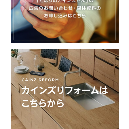
I
N
Z
-
S
T
A
F
F