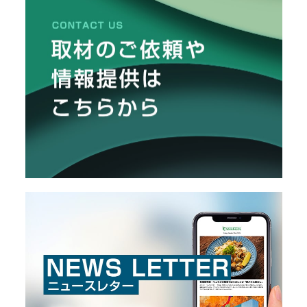
栽
説付きで詳しく紹介します。
メ
培
レ
ー
ポ
カ
ー
/
B
R
A
N
D
ク
リ
エ
イ
タ
ー
/
C
R
E
A
T