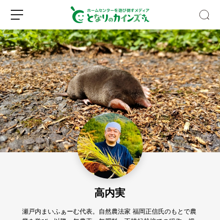
【S
N
S
で
話
新
ロ
題】
規
グ
水
登
イ
と
録
ン
空
き
高内実
ビ
ン
だ
瀬戸内まいふぁーむ代表。自然農法家 福岡正信氏のもとで農