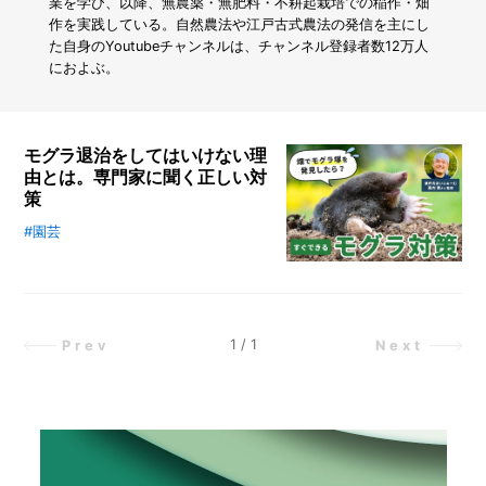
け
業を学び、以降、無農薬・無肥料・不耕起栽培での稲作・畑
で
作を実践している。自然農法や江戸古式農法の発信を主にし
5
た自身のYoutubeチャンネルは、チャンネル登録者数12万人
日
におよぶ。
で
育
つ
「ブ
モグラ退治をしてはいけない理
ロ
由とは。専門家に聞く正しい対
ッ
策
コ
リ
#園芸
モグラは生態や被害が分かりにくい
ー
ので、あまり注目されない動物で
ス
す。見た目はかわいいけれど、畑に
プ
穴や土の山ができたらモグラによる
ラ
ウ
被害が起きているかもしれません。
1
/
1
Prev
Next
ト」
モグラは植物を食べないので食害は
の
しませんが、モグラの通行によって
超
根を枯らしてしまったり、ネズミが
か
ん
穴から入ってきてしまったりもしま
た
す。この記事ではモグラの被害を抑
ん
える方法や対策について専門家の解