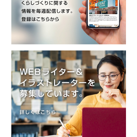
O
R
ユ
ー
ザ
ー
/
C
U
S
T
O
M
E
R
ス
タ
ッ
フ
/
C
A