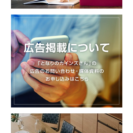
I
N
Z
-
S
T
A
F
F