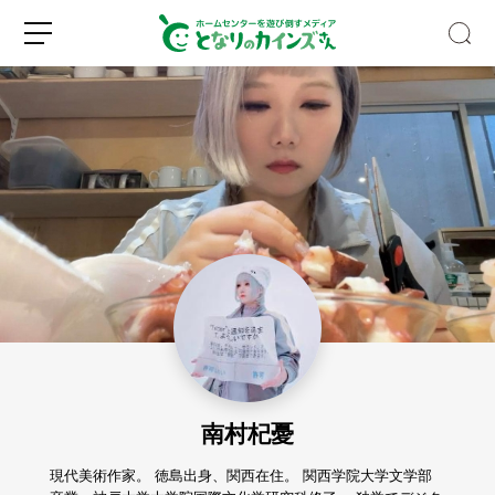
【S
N
S
で
話
新
ロ
題】
規
グ
水
登
イ
と
録
ン
空
き
南村杞憂
ビ
ン
だ
現代美術作家。 徳島出身、関西在住。 関西学院大学文学部