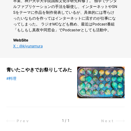
け
卒業、神戸大学大学院国際文化学研究科修了。 独学でデジタ
で
ルファブリケーションの手法を駆使し、インターネットやSN
5
Sをテーマに作品を制作発表しているが、具体的には専らけ
日
ったいなものを作ってはインターネットに流すのが仕事にな
で
ってしまった。 ラジオMCなども務め、最近はPodcast番組
育
「もしもし真夜中同窓会」でPodcasterとしても活動中。
つ
「ブ
WebSite
ロ
X：@kiyunamura
ッ
コ
リ
ー
青いたこやきでお祭りしてみた
ス
プ
#料理
青いたこ焼きでお祭りパーティー！
ラ
青い食べ物が新たな縁日の主役に。
ウ
変わり種のたこ焼きで、「かわいい
ト」
～！」が止まらない一日をレポー
の
超
ト。現代美術作家・南村杞憂が贈る
か
シュールでかわいい粉もんワールド
ん
へようこそ。
1
/
1
Prev
Next
た
ん