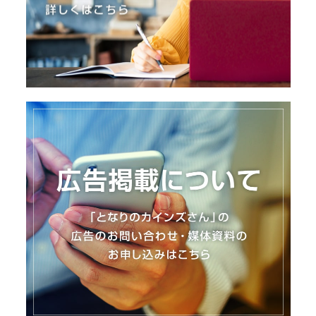
I
N
Z
-
S
T
A
F
F