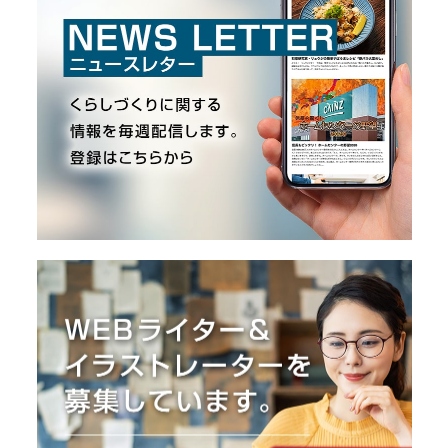
O
R
ユ
ー
ザ
ー
/
C
U
S
T
O
M
E
R
ス
タ
ッ
フ
/
C
A