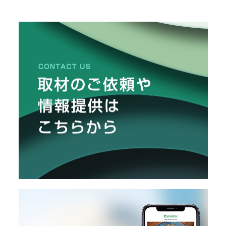
栽
メ
培
レ
ー
ポ
カ
ー
/
B
R
A
N
D
ク
リ
エ
イ
タ
ー
/
C
R
E
A
T