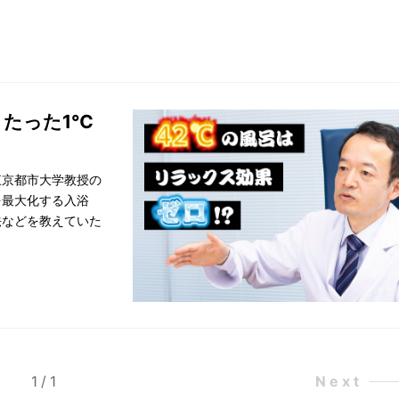
 たった1℃
東京都市大学教授の
を最大化する入浴
法などを教えていた
1
/
1
Next